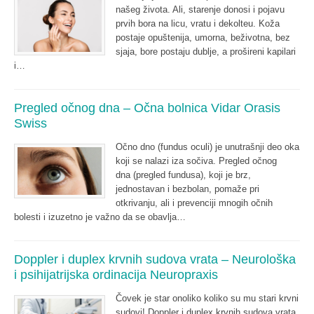
našeg života. Ali, starenje donosi i pojavu
prvih bora na licu, vratu i dekolteu. Koža
postaje opuštenija, umorna, beživotna, bez
sjaja, bore postaju dublje, a prošireni kapilari
i…
Pregled očnog dna – Očna bolnica Vidar Orasis
Swiss
Očno dno (fundus oculi) je unutrašnji deo oka
koji se nalazi iza sočiva. Pregled očnog
dna (pregled fundusa), koji je brz,
jednostavan i bezbolan, pomaže pri
otkrivanju, ali i prevenciji mnogih očnih
bolesti i izuzetno je važno da se obavlja…
Doppler i duplex krvnih sudova vrata – Neurološka
i psihijatrijska ordinacija Neuropraxis
Čovek je star onoliko koliko su mu stari krvni
sudovi! Doppler i duplex krvnih sudova vrata