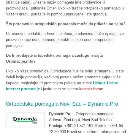
stranice sajta). Unesite naziv pomagala ime prodavnice ili
proizvodjača i pritisnite Enter. Ukoliko tražite ortopedsko pomagalo u
Vašem gradu, potražite ih pomoću ponudjene liste gradova.
Šta prodavnica ortopedskih pomagala može da prikaže na sajtu?
Uz osnovne podakte, adrese i telefona, prodavnica može opisati sve
proizvode koje nudi, namenu, karakteristike i cene ortopedskih
pomagala.
Da li prodajete ortopedska pomagala zaslugom sajta
Ordinacije.info?
Ukoliko Vaša prodavnica ili preduzeće nije na ovim stranama ili biste
želeli bolju promociju, veći broj poseta Vašim stranama sajta i više
kupaca, pogledajte tri promotivna paketa na strani
Usluge i cene
internet promocije
i javite nam se putem
kontakt forme
.
Ortopedska pomagala Novi Sad – Dynamic Pro
Dynamic Pro – Ortopedska pomagala
Adresa: Žitni trg 4, Novi Sad Telefoni:
Prodaja: +381 21 571 151 Mobilni: +381 64
12 20 900 Baviti se sportom i rekreacijom od