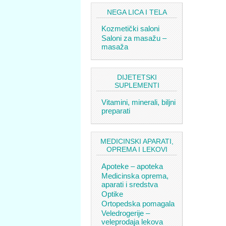
NEGA LICA I TELA
Kozmetički saloni
Saloni za masažu –
masaža
DIJETETSKI
SUPLEMENTI
Vitamini, minerali, biljni
preparati
MEDICINSKI APARATI,
OPREMA I LEKOVI
Apoteke – apoteka
Medicinska oprema,
aparati i sredstva
Optike
Ortopedska pomagala
Veledrogerije –
veleprodaja lekova