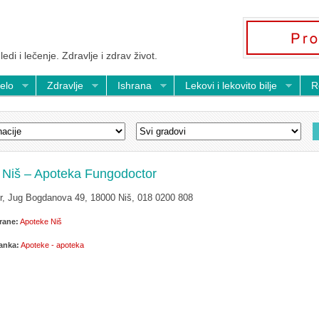
ledi i lečenje. Zdravlje i zdrav život.
telo
Zdravlje
Ishrana
Lekovi i lekovito bilje
R
 Niš – Apoteka Fungodoctor
r, Jug Bogdanova 49, 18000 Niš, 018 0200 808
rane:
Apoteke Niš
lanka:
Apoteke - apoteka