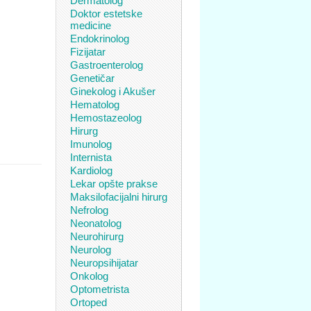
Dermatolog
Doktor estetske
medicine
Endokrinolog
Fizijatar
Gastroenterolog
Genetičar
Ginekolog i Akušer
Hematolog
Hemostazeolog
Hirurg
Imunolog
Internista
Kardiolog
Lekar opšte prakse
Maksilofacijalni hirurg
Nefrolog
Neonatolog
Neurohirurg
Neurolog
Neuropsihijatar
Onkolog
Optometrista
Ortoped