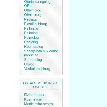
Otorinolaringolog –
ORL
Oftalmolog
Očni hirurg
Pedijatar
Plastični hirurg
Psihijatar
Psiholog
Pulmolog
Radiolog
Reumatolog
Specijalista nuklearne
medicine
Stomatolog
Urolog
Vaskularni hirurg
OSTALO MEDICINSKO
OSOBLJE
Fizioterapeut
Kozmetičar
Medicinska sestra