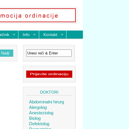
ečnik
Info
Kontakt
DOKTORI
Abdominalni hirurg
Alergolog
Anesteziolog
Biolog
Defektolog