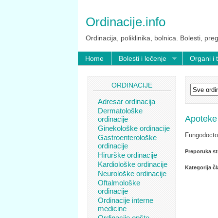
Ordinacije.info
Ordinacija, poliklinika, bolnica. Bolesti, preg
Home
Bolesti i lečenje
Organi i 
ORDINACIJE
Adresar ordinacija
Dermatološke
Apoteke
ordinacije
Ginekološke ordinacije
Fungodocto
Gastroenterološke
ordinacije
Preporuka st
Hirurške ordinacije
Kardiološke ordinacije
Kategorija č
Neurološke ordinacije
Oftalmološke
ordinacije
Ordinacije interne
medicine
Ordinacije opšte