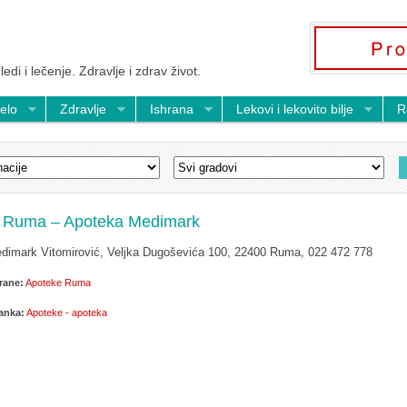
ledi i lečenje. Zdravlje i zdrav život.
telo
Zdravlje
Ishrana
Lekovi i lekovito bilje
R
 Ruma – Apoteka Medimark
dimark Vitomirović, Veljka Dugoševića 100, 22400 Ruma, 022 472 778
rane:
Apoteke Ruma
lanka:
Apoteke - apoteka