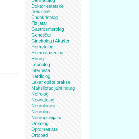
Dermatolog
Doktor estetske
medicine
Endokrinolog
Fizijatar
Gastroenterolog
Genetičar
Ginekolog i Akušer
Hematolog
Hemostazeolog
Hirurg
Imunolog
Internista
Kardiolog
Lekar opšte prakse
Maksilofacijalni hirurg
Nefrolog
Neonatolog
Neurohirurg
Neurolog
Neuropsihijatar
Onkolog
Optometrista
Ortoped