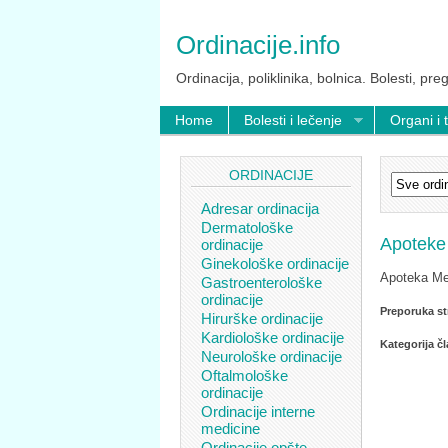
Ordinacije.info
Ordinacija, poliklinika, bolnica. Bolesti, preg
Home
Bolesti i lečenje
Organi i 
ORDINACIJE
Adresar ordinacija
Dermatološke
Apoteke
ordinacije
Ginekološke ordinacije
Apoteka Me
Gastroenterološke
ordinacije
Preporuka st
Hirurške ordinacije
Kardiološke ordinacije
Kategorija č
Neurološke ordinacije
Oftalmološke
ordinacije
Ordinacije interne
medicine
Ordinacije opšte