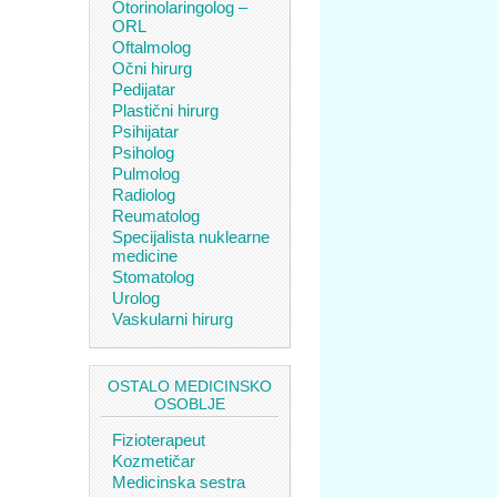
Otorinolaringolog –
ORL
Oftalmolog
Očni hirurg
Pedijatar
Plastični hirurg
Psihijatar
Psiholog
Pulmolog
Radiolog
Reumatolog
Specijalista nuklearne
medicine
Stomatolog
Urolog
Vaskularni hirurg
OSTALO MEDICINSKO
OSOBLJE
Fizioterapeut
Kozmetičar
Medicinska sestra