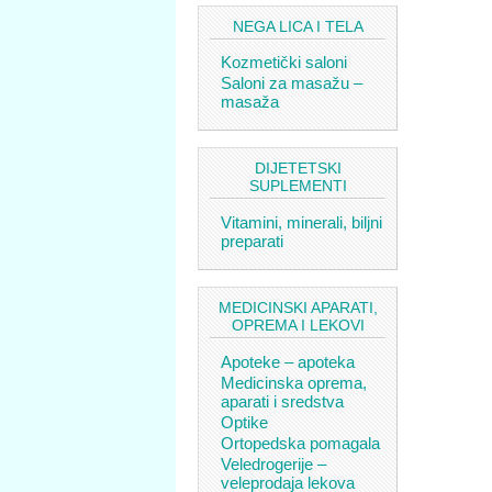
NEGA LICA I TELA
Kozmetički saloni
Saloni za masažu –
masaža
DIJETETSKI
SUPLEMENTI
Vitamini, minerali, biljni
preparati
MEDICINSKI APARATI,
OPREMA I LEKOVI
Apoteke – apoteka
Medicinska oprema,
aparati i sredstva
Optike
Ortopedska pomagala
Veledrogerije –
veleprodaja lekova