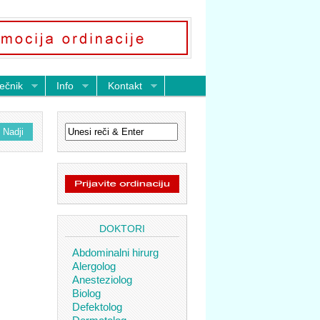
ečnik
Info
Kontakt
DOKTORI
Abdominalni hirurg
Alergolog
Anesteziolog
Biolog
Defektolog