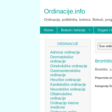
Ordinacije.info
Ordinacija, poliklinika, bolnica. Bolesti, preg
Home
Bolesti i lečenje
Organi i 
ORDINACIJE
Adresar ordinacija
Dermatološke
Bronhiti
ordinacije
Ginekološke ordinacije
Bronhitis, z
Gastroenterološke
ordinacije
Preporuka st
Hirurške ordinacije
Kardiološke ordinacije
Kategorija č
Neurološke ordinacije
Oftalmološke
ordinacije
Ordinacije interne
medicine
Ordinacije opšte