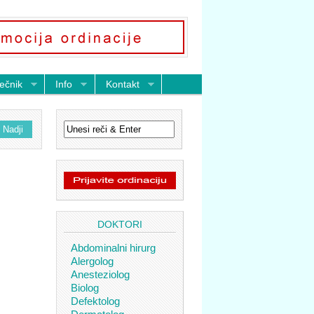
ečnik
Info
Kontakt
DOKTORI
Abdominalni hirurg
Alergolog
Anesteziolog
Biolog
Defektolog