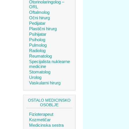
Otorinolaringolog –
ORL
Oftalmolog
Očni hirurg
Pedijatar
Plastični hirurg
Psihijatar
Psiholog
Pulmolog
Radiolog
Reumatolog
Specijalista nuklearne
medicine
Stomatolog
Urolog
Vaskularni hirurg
OSTALO MEDICINSKO
OSOBLJE
Fizioterapeut
Kozmetičar
Medicinska sestra