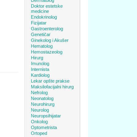
Dermatolog
Doktor estetske
medicine
Endokrinolog
Fizijatar
Gastroenterolog
Genetičar
Ginekolog i Akušer
Hematolog
Hemostazeolog
Hirurg
Imunolog
Internista
Kardiolog
Lekar opšte prakse
Maksilofacijalni hirurg
Nefrolog
Neonatolog
Neurohirurg
Neurolog
Neuropsihijatar
Onkolog
Optometrista
Ortoped