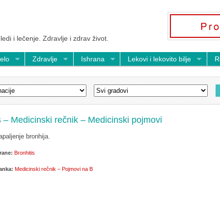
ledi i lečenje. Zdravlje i zdrav život.
telo
Zdravlje
Ishrana
Lekovi i lekovito bilje
R
s – Medicinski rečnik – Medicinski pojmovi
apaljenje bronhija.
rane:
Bronhitis
lanka:
Medicinski rečnik – Pojmovi na B