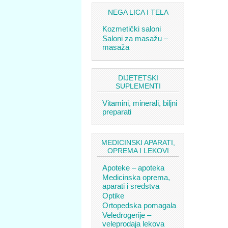
NEGA LICA I TELA
Kozmetički saloni
Saloni za masažu –
masaža
DIJETETSKI
SUPLEMENTI
Vitamini, minerali, biljni
preparati
MEDICINSKI APARATI,
OPREMA I LEKOVI
Apoteke – apoteka
Medicinska oprema,
aparati i sredstva
Optike
Ortopedska pomagala
Veledrogerije –
veleprodaja lekova