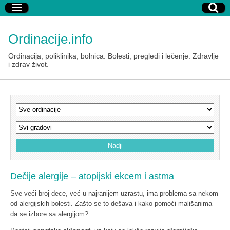
Ordinacije.info
Ordinacija, poliklinika, bolnica. Bolesti, pregledi i lečenje. Zdravlje
i zdrav život.
Dečije alergije – atopijski ekcem i astma
Sve veći broj dece, već u najranijem uzrastu, ima problema sa nekom
od alergijskih bolesti. Zašto se to dešava i kako pomoći mališanima
da se izbore sa alergijom?