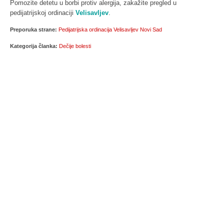
Pomozite detetu u borbi protiv alergija, zakažite pregled u
pedijatrijskoj ordinaciji
Velisavljev
.
Preporuka strane:
Pedijatrijska ordinacija Velisavljev Novi Sad
Kategorija članka:
Dečije bolesti