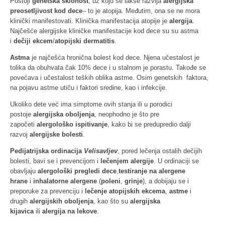
Postoji
genetska sklonost
, uz koju se lakše razvija
alergijska
preosetljivost kod dece
– to je atopija. Međutim, ona se ne mora
klinički manifestovati. Klinička manifestacija atopije je
alergija
.
Najčešće alergijske kliničke manifestacije kod dece su su
astma
i
dečiji ekcem
/
atopijski dermatitis
.
Astma
je najčešća hronična bolest kod dece. Njena učestalost je
tolika da obuhvata čak 10% dece i u stalnom je porastu. Takođe se
povećava i učestalost teških oblika astme. Osim genetskih faktora,
na pojavu astme utiču i faktori sredine, kao i infekcije.
Ukoliko dete već ima simptome ovih stanja ili u porodici
postoje
alergijska oboljenja
, neophodno je što pre
započeti
alergološko ispitivanje
, kako bi se predupredio dalji
razvoj
alergijske bolesti
.
Pedijatrijska ordinacija
Velisavljev
, pored lečenja ostalih dečijih
bolesti, bavi se i prevencijom i
lečenjem alergije
. U ordinaciji se
obavljaju
alergološki pregledi dece
,
testiranje na alergene
hrane
i
inhalatorne alergene
(
poleni
,
grinje
), a dobijaju se i
preporuke za prevenciju i
lečenje atopijskih ekcema
,
astme
i
drugih
alergijskih oboljenja
, kao što su
alergijska
kijavica
ili
alergija na lekove
.