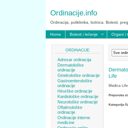
Ordinacije.info
Ordinacija, poliklinika, bolnica. Bolesti, preg
Home
Bolesti i lečenje
Organi i 
ORDINACIJE
Adresar ordinacija
Dermatološke
Dermato
ordinacije
Ginekološke ordinacije
Life
Gastroenterološke
ordinacije
Medica Lif
Hirurške ordinacije
Preporuka st
Kardiološke ordinacije
Neurološke ordinacije
Kategorija č
Oftalmološke
ordinacije
Ordinacije interne
medicine
Ordinacije opšte