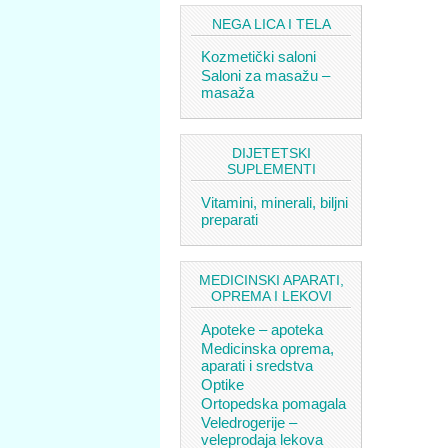
NEGA LICA I TELA
Kozmetički saloni
Saloni za masažu –
masaža
DIJETETSKI
SUPLEMENTI
Vitamini, minerali, biljni
preparati
MEDICINSKI APARATI,
OPREMA I LEKOVI
Apoteke – apoteka
Medicinska oprema,
aparati i sredstva
Optike
Ortopedska pomagala
Veledrogerije –
veleprodaja lekova