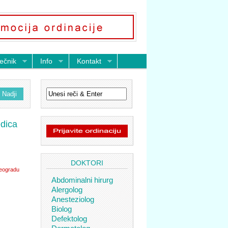
ečnik
Info
Kontakt
dica
DOKTORI
Beogradu
Abdominalni hirurg
Alergolog
Anesteziolog
Biolog
Defektolog