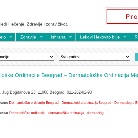
ledi i lečenje. Zdravlje i zdrav život.
telo
Zdravlje
Ishrana
Lekovi i lekovito bilje
R
loške Ordinacije Beograd – Dermatološka Ordinacija Me
e, Jug Bogdanova 23, 11000 Beograd, 011-262-02-93
rane:
Dermatološke ordinacije Beograd - Dermatološka ordinacija Beograd - Dermatolog u 
lanka:
Dermatološke ordinacije - dermatološka ordinacija - dermatolog