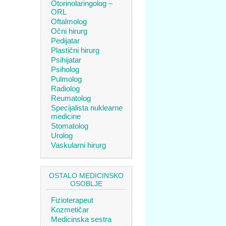
Otorinolaringolog –
ORL
Oftalmolog
Očni hirurg
Pedijatar
Plastični hirurg
Psihijatar
Psiholog
Pulmolog
Radiolog
Reumatolog
Specijalista nuklearne
medicine
Stomatolog
Urolog
Vaskularni hirurg
OSTALO MEDICINSKO
OSOBLJE
Fizioterapeut
Kozmetičar
Medicinska sestra