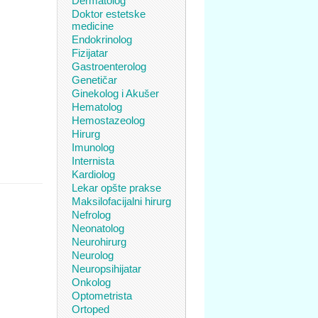
Dermatolog
Doktor estetske
medicine
Endokrinolog
Fizijatar
Gastroenterolog
Genetičar
Ginekolog i Akušer
Hematolog
Hemostazeolog
Hirurg
Imunolog
Internista
Kardiolog
Lekar opšte prakse
Maksilofacijalni hirurg
Nefrolog
Neonatolog
Neurohirurg
Neurolog
Neuropsihijatar
Onkolog
Optometrista
Ortoped