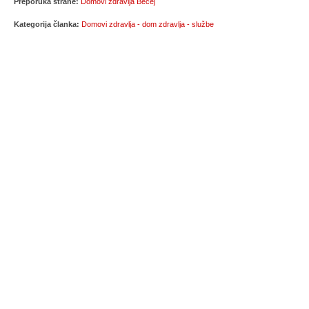
Preporuka strane:
Domovi zdravlja Bečej
Kategorija članka:
Domovi zdravlja - dom zdravlja - službe