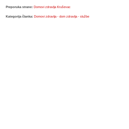
Preporuka strane:
Domovi zdravlja Kruševac
Kategorija članka:
Domovi zdravlja - dom zdravlja - službe