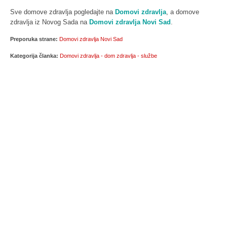
Sve domove zdravlja pogledajte na
Domovi zdravlja
, a domove
zdravlja iz Novog Sada na
Domovi zdravlja Novi Sad
.
Preporuka strane:
Domovi zdravlja Novi Sad
Kategorija članka:
Domovi zdravlja - dom zdravlja - službe