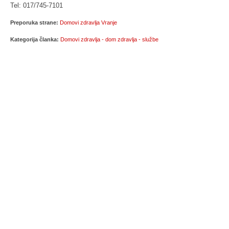
Tel: 017/745-7101
Preporuka strane:
Domovi zdravlja Vranje
Kategorija članka:
Domovi zdravlja - dom zdravlja - službe