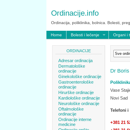
Ordinacije.info
Ordinacija, poliklinika, bolnica. Bolesti, preg
Home
Bolesti i lečenje
Organi i 
ORDINACIJE
Adresar ordinacija
Dermatološke
Dr Boris
ordinacije
Ginekološke ordinacije
Gastroenterološke
Poliklini
ordinacije
Vase Staji
Hirurške ordinacije
Kardiološke ordinacije
Novi Sad
Neurološke ordinacije
Oftalmološke
Telefoni i
ordinacije
Ordinacije interne
+381 21 5
medicine
Ordinacije opšte