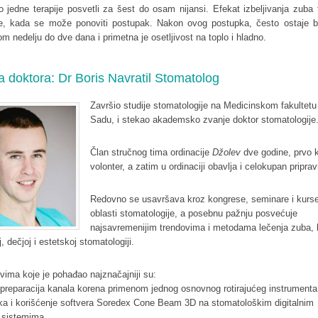
jedne terapije posvetli za šest do osam nijansi. Efekat izbeljivanja zuba t
ine, kada se može ponoviti postupak. Nakon ovog postupka, često ostaje b
m nedelju do dve dana i primetna je osetljivost na toplo i hladno.
ja doktora: Dr Boris Navratil Stomatolog
Završio studije stomatologije na Medicinskom fakultet
Sadu, i stekao akademsko zvanje doktor stomatologije
Član stručnog tima ordinacije
Džolev
dve godine, prvo 
volonter, a zatim u ordinaciji obavlja i celokupan priprav
Redovno se usavršava kroz kongrese, seminare i kurse
oblasti stomatologije, a posebnu pažnju posvećuje
najsavremenijim trendovima i metodama lečenja zuba, 
, dečjoj i estetskoj stomatologiji.
ima koje je pohađao najznačajniji su:
preparacija kanala korena primenom jednog osnovnog rotirajućeg instrumenta
ika i korišćenje softvera Soredex Cone Beam 3D na stomatološkim digitalnim
m sistemima