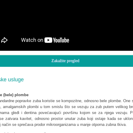
Zakažite pregled
ske usluge
e (bele) plombe
andardne popravke zuba koristie se kompozitne, odnosno bele plombe. One s
ih, amalgamskih plombi u tom smislu što se vezuju za zub putem velikog br
inama gleđi i dentina povećavajući površinu kojom se za njega vezuju. P
se zatvara kavitet, odnosno prostor unutar zuba koji ostaje kada se ukloni 
aj način se sprečava prodor mikroorganizama u manje otporna zubna tkiva.