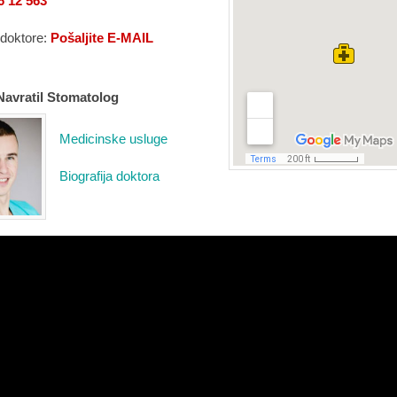
6 12 563
 doktore:
Pošaljite E-MAIL
Navratil Stomatolog
Medicinske usluge
Biografija doktora