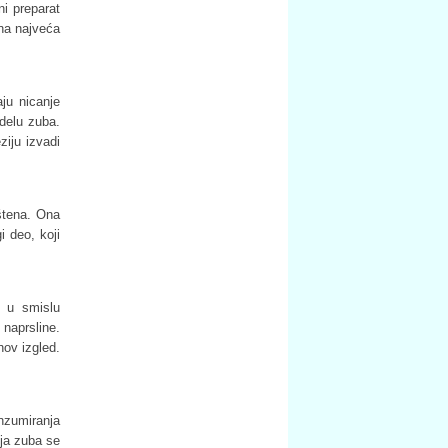
i preparat
ona najveća
ju nicanje
edelu zuba.
ziju izvadi
ištena. Ona
i deo, koji
a u smislu
 naprsline.
hov izgled.
nzumiranja
oja zuba se