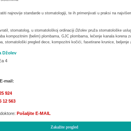
ratiti najnovije standarde u stomatologiji, te ih primenjivati u praksi na najviš
vratil, stomatolog, u stomatološkoj ordinaciji
Džolev
pruža stomatološke uslu
uba kompozitnim (belim) plombama, GJC plombama, lečenje kanala korena z
a, stomatološki pregled dece, kompozitni kočići, fasetirane krunice, beljenje 
ka Džolev
ća 4
 E-mail:
25 924
6 12 563
 doktore:
Pošaljite E-MAIL
Zakažite pregled