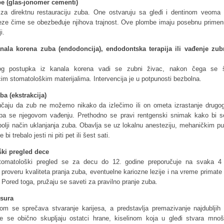
 (glas-jonomer cementi)
 za direktnu restauraciju zuba. One ostvaruju sa gleđi i dentinom veoma 
eze čime se obezbeđuje njihova trajnost. Ove plombe imaju posebnu primenu
i.
nala korena zuba (endodoncija), endodontska terapija ili vađenje zu
g postupka iz kanala korena vadi se zubni živac, nakon čega se ši
im stomatološkim materijalima. Intervencija je u potpunosti bezbolna.
ba (ekstrakcija)
čaju da zub ne možemo nikako da izlečimo ili on ometa izrastanje drugog
upa se njegovom vađenju. Prethodno se pravi rentgenski snimak kako bi s
bolji način uklanjanja zuba. Obavlja se uz lokalnu anesteziju, mehaničkim p
bi trebalo jesti ni piti pet ili šest sati.
ki pregled dece
omatološki pregled se za decu do 12. godine preporučuje na svaka 4
roveru kvaliteta pranja zuba, eventuelne kariozne lezije i na vreme primate
 Pored toga, pružaju se saveti za pravilno pranje zuba.
isura
om se sprečava stvaranje karijesa, a predstavlja premazivanje najdubljih
e se obično skupljaju ostatci hrane, kiselinom koja u gleđi stvara mnošt