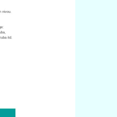
em nivou.
ge:
uba,
zuba itd.