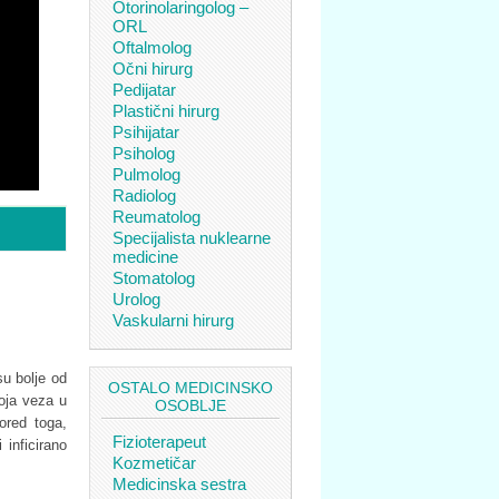
Otorinolaringolog –
ORL
Oftalmolog
Očni hirurg
Pedijatar
Plastični hirurg
Psihijatar
Psiholog
Pulmolog
Radiolog
Reumatolog
Specijalista nuklearne
medicine
Stomatolog
Urolog
Vaskularni hirurg
u bolje od
OSTALO MEDICINSKO
oja veza u
OSOBLJE
ored toga,
Fizioterapeut
inficirano
Kozmetičar
Medicinska sestra