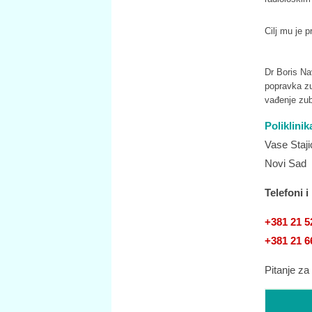
Cilj mu je p
Dr Boris Na
popravka z
vađenje zub
Poliklini
Vase Staji
Novi Sad
Telefoni i
+381 21 5
+381 21 6
Pitanje za