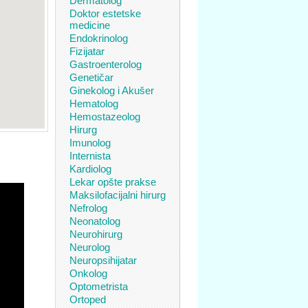
Dermatolog
Doktor estetske
medicine
Endokrinolog
Fizijatar
Gastroenterolog
Genetičar
Ginekolog i Akušer
Hematolog
Hemostazeolog
Hirurg
Imunolog
Internista
Kardiolog
Lekar opšte prakse
Maksilofacijalni hirurg
Nefrolog
Neonatolog
Neurohirurg
Neurolog
Neuropsihijatar
Onkolog
Optometrista
Ortoped