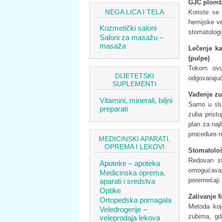
GJC plombe
NEGA LICA I TELA
Koriste se
hemijske v
Kozmetički saloni
stomatologij
Saloni za masažu –
masaža
Lečenje ka
(pulpe)
Tokom ovo
DIJETETSKI
odgovarajuć
SUPLEMENTI
Vađenje zu
Vitamini, minerali, biljni
Samo u slu
preparati
zuba prist
plan za naj
procedure ne 
MEDICINSKI APARATI,
OPREMA I LEKOVI
Stomatološ
Redovan st
Apoteke – apoteka
omogućava p
Medicinska oprema,
poremećaji.
aparati i sredstva
Optike
Zalivanje f
Ortopedska pomagala
Metoda koj
Veledrogerije –
zubima, gd
veleprodaja lekova