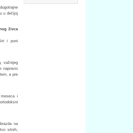
dugotrajne
 u dečijoj
bnog živca
ri i puni
, važnijeg
e napravio
utem, a pre
 meseca i
 ortodoksni
 brazda na
vo sitnih,