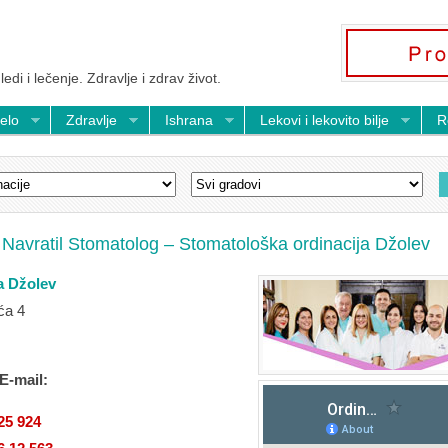
ledi i lečenje. Zdravlje i zdrav život.
telo
Zdravlje
Ishrana
Lekovi i lekovito bilje
R
 Navratil Stomatolog – Stomatološka ordinacija Džolev
ka Džolev
ća 4
 E-mail:
25 924