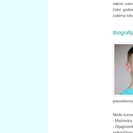
nakon samo 
četiri god
zubima toko
Biografi
preventivnoj
Među kursev
- Mašinska 
- Dijagnost
radiološki