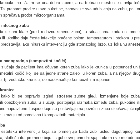
ropukotina. Zatim se ona dobro ispere, a na tretirano mesto se stavlja tečn
 Taj preparat prodire u sve pukotine, zaravnjuje sva udubljenja na zubu, pa i 
čin sprečava prodor mikroorganizama.
a mlečnog zuba
da se oni klate (pred redovnu smenu zuba), u situacijama kada oni ometa
a ili ukoliko daju česte infekcije praćene bolom, temperaturom i otokom u pr
 predstavlja laku hiruršku intervenciju gde stomatolog brzo, uz lokalnu aneste
 nadogradnja (kompozitni kočići)
u slučaju da pacijent ima očuvan koren zuba iako je krunica u potpunosti un
 metalni kočić koji se sa jedne strane zalepi u koren zuba, a na njegov drug
u, tj. veštačku krunicu, se nadoknađuje kompozitnim ispunom.
 krunice
 kako bi se popravio izgled istrošene zubne gleđi, izmenjene boje zub
ili obezbojenih zuba, u slučaju postojanja razmaka između zuba, pukotine ili
no napravljene ljuspice koje se postavljaju na površinu zuba ulepšavajući nji
 izrađuju od porcelana i kompozitnih materijala.
uba
a estetsku intervenciju koja se primenjuje kada zubi usled dugotrajnog ko
a, slatkiša itd. promene boju i izgube svoj prirodni sjaj. Tokom ove metode b