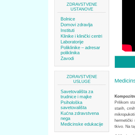
ZDRAVSTVENE
USTANOVE
Bolnice
Domovi zdravlja
Instituti
Klinike i klinički centri
Laboratorije
Poliklinike – adresar
poliklinika
Zavodi
ZDRAVSTVENE
Medicin
USLUGE
Savetovališta za
trudnice i majke
Kompozitn
Psihološka
Prilikom st
savetovališta
starih, crn
Kućna zdravstvena
mikropukot
nega
hermetički 
Medicinske edukacije
tkivo. Na t