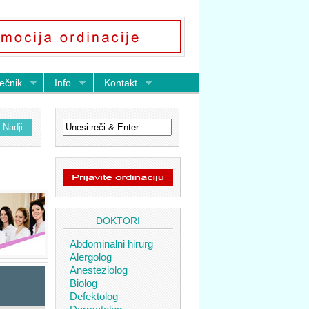
ečnik
Info
Kontakt
DOKTORI
Abdominalni hirurg
Alergolog
Anesteziolog
Biolog
Defektolog