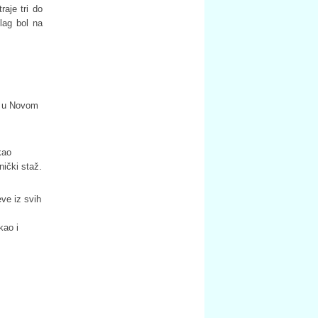
raje tri do
lag bol na
u u Novom
.
kao
nički staž.
ve iz svih
kao i