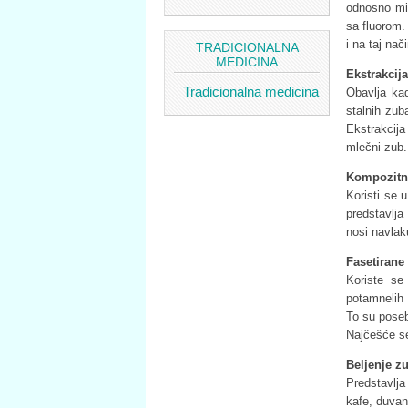
odnosno mik
sa fluorom.
i na taj na
TRADICIONALNA
MEDICINA
Ekstrakcij
Tradicionalna medicina
Obavlja ka
stalnih zub
Ekstrakcija
mlečni zub.
Kompozitna
Koristi se 
predstavlja
nosi navlak
Fasetirane
Koriste se
potamnelih 
To su poseb
Najčešće se
Beljenje z
Predstavlj
kafe, duvan