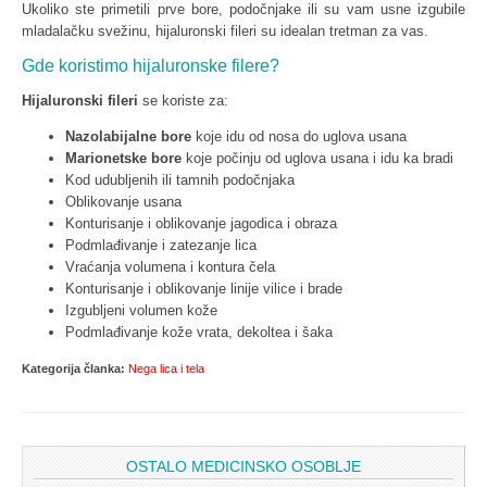
Ukoliko ste primetili prve bore, podočnjake ili su vam usne izgubile
mladalačku svežinu, hijaluronski fileri su idealan tretman za vas.
Gde koristimo hijaluronske filere?
Hijaluronski fileri
se koriste za:
Nazolabijalne bore
koje idu od nosa do uglova usana
Marionetske bore
koje počinju od uglova usana i idu ka bradi
Kod udubljenih ili tamnih podočnjaka
Oblikovanje usana
Konturisanje i oblikovanje jagodica i obraza
Podmlađivanje i zatezanje lica
Vraćanja volumena i kontura čela
Konturisanje i oblikovanje linije vilice i brade
Izgubljeni volumen kože
Podmlađivanje kože vrata, dekoltea i šaka
Kategorija članka:
Nega lica i tela
OSTALO MEDICINSKO OSOBLJE