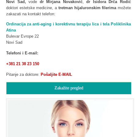
Novi Sad,
vode
dr Mirjana Novaković
,
dr Isidora Drča Rodić
doktori estetske medicine, a
tretman hijaluronskim filerima
možete
zakazati na kontakt telefon:
Ordinacija za anti-aging i korektivnu terapiju lica i tela Poliklinika
Atina
Bulevar Evrope 22
Novi Sad
Telefoni i E-mail:
+381 21 38 23 150
Pitanje za doktore:
Pošaljite E-MAIL
Zakažite pregled