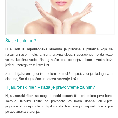
Šta je hijaluron?
Hijaluron
ili
hijaluronska kiselina
je prirodna supstanca koja se
nalazi u našem telu, a njena glavna uloga i sposobnost je da veže
veliku količinu vode. Na taj način ona popunjava bore i vraća koži
jedrinu, zategnutost i svežinu.
Sam
hijaluron
, jednim delom stimuliše proizvodnju kolagena i
elastina, što dugoročno usporava
starenje kože
.
Hijaluronski fileri – kada je pravo vreme za njih?
Hijaluronski fileri
se mogu koristiti odmah čim primetimo prve bore.
Takođe, ukoliko želite da povećate
volumen usana
, oblikujete
jagodice ili donju vilicu, hijaluronski fileri mogu ulepšati lice i pre
pojave znaka starenja.