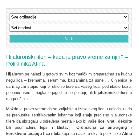
Hijaluronski fileri – kada je pravo vreme za njih? –
Poliklinika Atina
Hijaluron
se nalazi u gotovo svim kozmetičkim preparatima za kućnu
negu lica – kremama, serumima, balzamima za usne … Činjenica je
da magični štapić koji bi uklonio bore sa vašeg lica, podmladio kožu,
popunio usne ili naglasio jagodice ne postoji, ali
hijaluronski fileri
to
mogu učiniti.
Možda je pravo vreme da se zaljubite u izraz svog lica u ogledalu i da
se prepustite sertifikovanim lekarima koji znaju precizno hijaluronske
filere da ubrizgaju u određena mesta kako bi vaše
lice
,
vrat
i
dekolte
bili podmlađeni, lepši i blistaviji.
Ordinacija za anti-aging i
korektivnu terapiju lica i tela
koja se nalazi u okviru poliklinike
Atina