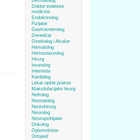
Dermatolog
Doktor estetske
medicine
Endokrinolog
Fizijatar
Gastroenterolog
Genetičar
Ginekolog i Akušer
Hematolog
Hemostazeolog
Hirurg
Imunolog
Internista
Kardiolog
Lekar opšte prakse
Maksilofacijalni hirurg
Nefrolog
Neonatolog
Neurohirurg
Neurolog
Neuropsihijatar
Onkolog
Optometrista
Ortoped