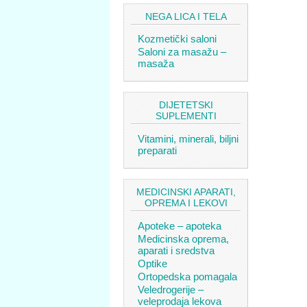
NEGA LICA I TELA
Kozmetički saloni
Saloni za masažu –
masaža
DIJETETSKI
SUPLEMENTI
Vitamini, minerali, biljni
preparati
MEDICINSKI APARATI,
OPREMA I LEKOVI
Apoteke – apoteka
Medicinska oprema,
aparati i sredstva
Optike
Ortopedska pomagala
Veledrogerije –
veleprodaja lekova