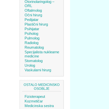
Otorinolaringolog –
ORL
Oftalmolog
Očni hirurg
Pedijatar
Plastični hirurg
Psihijatar
Psiholog
Pulmolog
Radiolog
Reumatolog
Specijalista nuklearne
medicine
Stomatolog
Urolog
Vaskularni hirurg
OSTALO MEDICINSKO
OSOBLJE
Fizioterapeut
Kozmetičar
Medicinska sestra