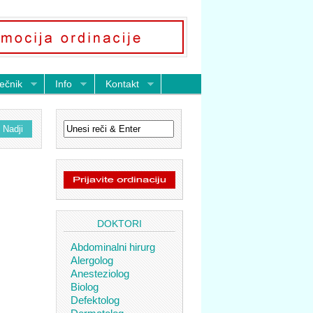
ečnik
Info
Kontakt
DOKTORI
Abdominalni hirurg
Alergolog
Anesteziolog
Biolog
Defektolog