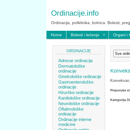
Ordinacije.info
Ordinacija, poliklinika, bolnica. Bolesti, preg
Home
Bolesti i lečenje
Organi i 
ORDINACIJE
Adresar ordinacija
Dermatološke
Konveksa
ordinacije
Ginekološke ordinacije
Konveksan, 
Gastroenterološke
ordinacije
Preporuka st
Hirurške ordinacije
Kardiološke ordinacije
Kategorija č
Neurološke ordinacije
Oftalmološke
ordinacije
Ordinacije interne
medicine
Ordinacije opšte