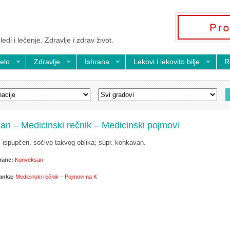
ledi i lečenje. Zdravlje i zdrav život.
telo
Zdravlje
Ishrana
Lekovi i lekovito bilje
R
n – Medicinski rečnik – Medicinski pojmovi
ispupčen, sočivo takvog oblika; supr. konkavan.
rane:
Konveksan
lanka:
Medicinski rečnik – Pojmovi na K