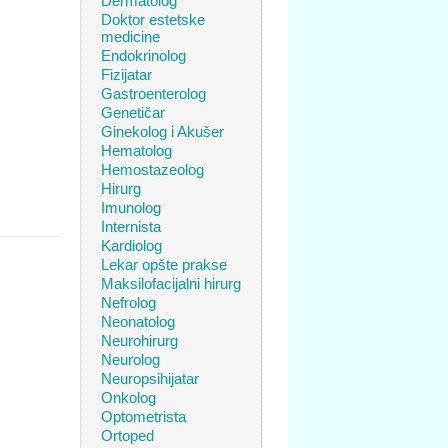
Dermatolog
Doktor estetske
medicine
Endokrinolog
Fizijatar
Gastroenterolog
Genetičar
Ginekolog i Akušer
Hematolog
Hemostazeolog
Hirurg
Imunolog
Internista
Kardiolog
Lekar opšte prakse
Maksilofacijalni hirurg
Nefrolog
Neonatolog
Neurohirurg
Neurolog
Neuropsihijatar
Onkolog
Optometrista
Ortoped