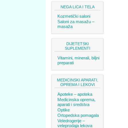
NEGA LICA I TELA
Kozmetički saloni
Saloni za masažu –
masaža
DIJETETSKI
SUPLEMENTI
Vitamini, minerali, biljni
preparati
MEDICINSKI APARATI,
OPREMA I LEKOVI
Apoteke – apoteka
Medicinska oprema,
aparati i sredstva
Optike
Ortopedska pomagala
Veledrogerije –
veleprodaja lekova