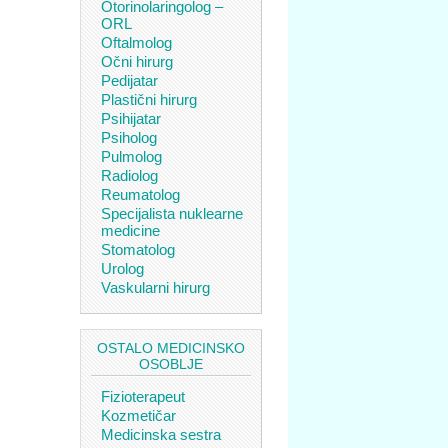
Otorinolaringolog –
ORL
Oftalmolog
Očni hirurg
Pedijatar
Plastični hirurg
Psihijatar
Psiholog
Pulmolog
Radiolog
Reumatolog
Specijalista nuklearne
medicine
Stomatolog
Urolog
Vaskularni hirurg
OSTALO MEDICINSKO
OSOBLJE
Fizioterapeut
Kozmetičar
Medicinska sestra