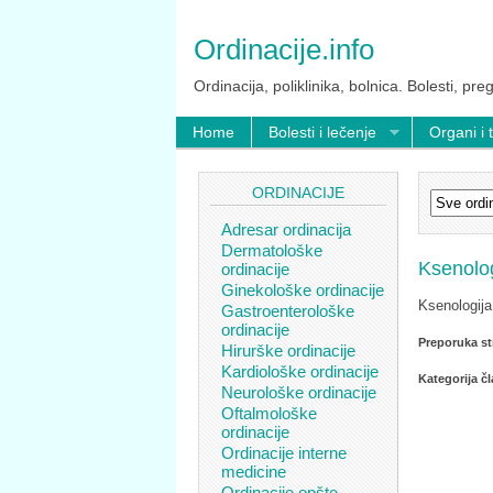
Ordinacije.info
Ordinacija, poliklinika, bolnica. Bolesti, preg
Home
Bolesti i lečenje
Organi i 
ORDINACIJE
Adresar ordinacija
Dermatološke
Ksenolog
ordinacije
Ginekološke ordinacije
Ksenologija
Gastroenterološke
ordinacije
Preporuka st
Hirurške ordinacije
Kardiološke ordinacije
Kategorija č
Neurološke ordinacije
Oftalmološke
ordinacije
Ordinacije interne
medicine
Ordinacije opšte