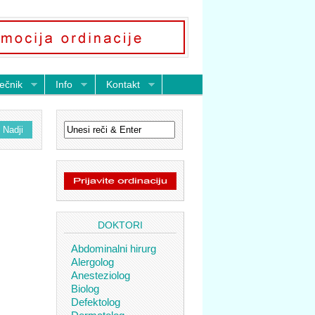
ečnik
Info
Kontakt
DOKTORI
Abdominalni hirurg
Alergolog
Anesteziolog
Biolog
Defektolog