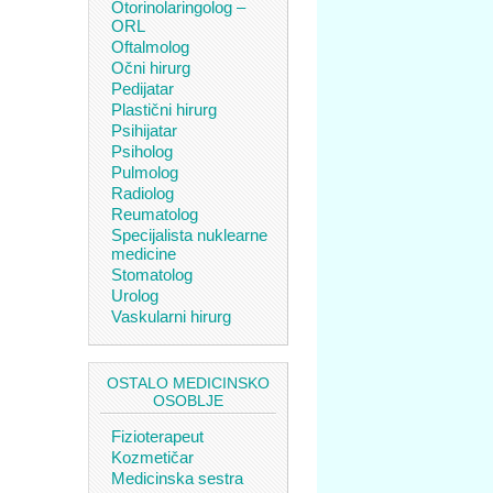
Otorinolaringolog –
ORL
Oftalmolog
Očni hirurg
Pedijatar
Plastični hirurg
Psihijatar
Psiholog
Pulmolog
Radiolog
Reumatolog
Specijalista nuklearne
medicine
Stomatolog
Urolog
Vaskularni hirurg
OSTALO MEDICINSKO
OSOBLJE
Fizioterapeut
Kozmetičar
Medicinska sestra