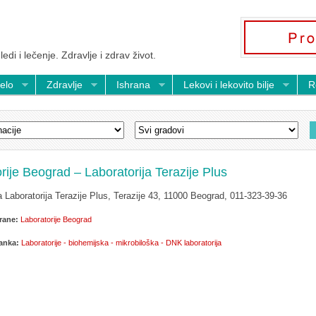
ledi i lečenje. Zdravlje i zdrav život.
telo
Zdravlje
Ishrana
Lekovi i lekovito bilje
R
rije Beograd – Laboratorija Terazije Plus
 Laboratorija Terazije Plus, Terazije 43, 11000 Beograd, 011-323-39-36
rane:
Laboratorije Beograd
lanka:
Laboratorije - biohemijska - mikrobiloška - DNK laboratorija