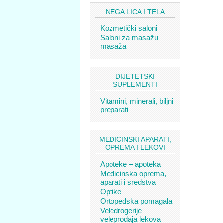
NEGA LICA I TELA
Kozmetički saloni
Saloni za masažu –
masaža
DIJETETSKI
SUPLEMENTI
Vitamini, minerali, biljni
preparati
MEDICINSKI APARATI,
OPREMA I LEKOVI
Apoteke – apoteka
Medicinska oprema,
aparati i sredstva
Optike
Ortopedska pomagala
Veledrogerije –
veleprodaja lekova