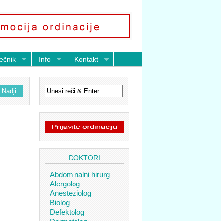
ečnik
Info
Kontakt
DOKTORI
Abdominalni hirurg
Alergolog
Anesteziolog
Biolog
Defektolog