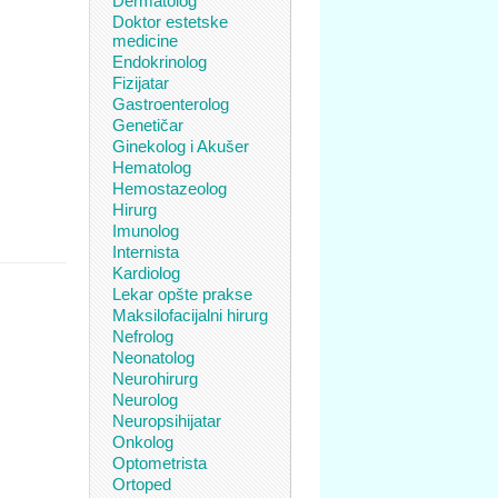
Dermatolog
Doktor estetske
medicine
Endokrinolog
Fizijatar
Gastroenterolog
Genetičar
Ginekolog i Akušer
Hematolog
Hemostazeolog
Hirurg
Imunolog
Internista
Kardiolog
Lekar opšte prakse
Maksilofacijalni hirurg
Nefrolog
Neonatolog
Neurohirurg
Neurolog
Neuropsihijatar
Onkolog
Optometrista
Ortoped