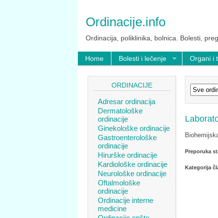
Ordinacije.info
Ordinacija, poliklinika, bolnica. Bolesti, preg
Home
Bolesti i lečenje
Organi i 
ORDINACIJE
Adresar ordinacija
Dermatološke
Laborato
ordinacije
Ginekološke ordinacije
Biohemijska
Gastroenterološke
ordinacije
Preporuka st
Hirurške ordinacije
Kardiološke ordinacije
Kategorija č
Neurološke ordinacije
Oftalmološke
ordinacije
Ordinacije interne
medicine
Ordinacije opšte