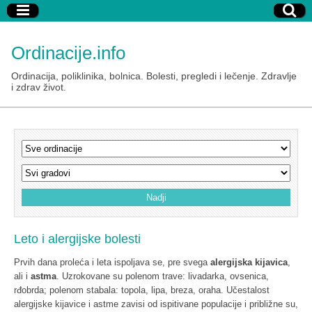
Ordinacije.info
Ordinacija, poliklinika, bolnica. Bolesti, pregledi i lečenje. Zdravlje
i zdrav život.
Leto i alergijske bolesti
Prvih dana proleća i leta ispoljava se, pre svega
alergijska kijavica
,
ali i
astma
. Uzrokovane su polenom trave: livadarka, ovsenica,
rđobrda; polenom stabala: topola, lipa, breza, oraha. Učestalost
alergijske kijavice i astme zavisi od ispitivane populacije i približne su,