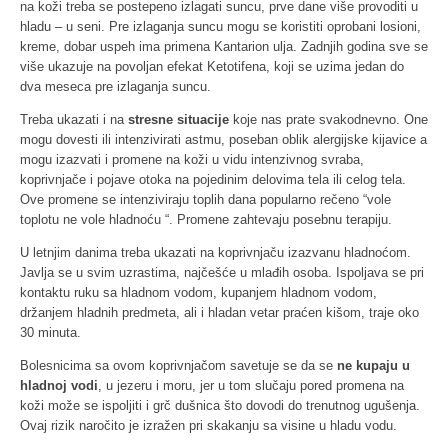
na koži treba se postepeno izlagati suncu, prve dane više provoditi u
hladu – u seni. Pre izlaganja suncu mogu se koristiti oprobani losioni,
kreme, dobar uspeh ima primena Kantarion ulja. Zadnjih godina sve se
više ukazuje na povoljan efekat Ketotifena, koji se uzima jedan do
dva meseca pre izlaganja suncu.
Treba ukazati i na
stresne situacije
koje nas prate svakodnevno. One
mogu dovesti ili intenzivirati astmu, poseban oblik alergijske kijavice a
mogu izazvati i promene na koži u vidu intenzivnog svraba,
koprivnjače i pojave otoka na pojedinim delovima tela ili celog tela.
Ove promene se intenziviraju toplih dana popularno rečeno “vole
toplotu ne vole hladnoću “. Promene zahtevaju posebnu terapiju.
U letnjim danima treba ukazati na koprivnjaču izazvanu hladnoćom.
Javlja se u svim uzrastima, najčešće u mlađih osoba. Ispoljava se pri
kontaktu ruku sa hladnom vodom, kupanjem hladnom vodom,
držanjem hladnih predmeta, ali i hladan vetar praćen kišom, traje oko
30 minuta.
Bolesnicima sa ovom koprivnjačom savetuje se da se
ne kupaju u
hladnoj vodi
, u jezeru i moru, jer u tom slučaju pored promena na
koži može se ispoljiti i grč dušnica što dovodi do trenutnog ugušenja.
Ovaj rizik naročito je izražen pri skakanju sa visine u hladu vodu.