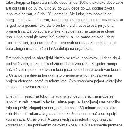
tako alergijska kijavica u mlađe dece iznosi 10%, u školske dece 15%
a u odraslih i do 30 %. Oko 20 do 25% dece do 10. godine života
ispoljava astmu, a 5 do 10% odraslih. Međutim, broj obolelih od
alergijske kijavice i astme, kao i drugih alergijskih bolesti povećava se
iz godine u godinu, tako da je teško utvrditi učestalost, jer je ona
promenljiva. Za pojavu alergijske kijavice i astme značajnu ulogu
imaju inhalatorni (iz vazduha) alergeni, ali ne samo oni već i drugi
spoljni faktori, koji nas okružuju, pre svih aerozagađenje koje utire
puta alergenima da brže i lakše deluju na organizam.
Prethodnih godina
alergijski rinitis
se retko ispoljavavu u dece do 4.
godine života, međutim, s obzirom da se već u 2. i 3. godini menja
način života, pored boravka u kući jedan deo dana provodi van kuće i
u Ustanovi za dnevni boravak što omogućava kontakt sa većim
brojem alergena, naročito tokom leta. Ovo povećava pojavu alergijske
kijavice i u ovom uzrastu.
U letnjim mesecima tokom izlaganja sunčevim zracima može se
ispoljiti
svrab, crvenilo kože i sitne papule
. Ispoljavaju se nekoliko
minuta posle izlaganja suncu, nestaju posle 30 minuta do nekoliko
sati. Na licu i rukama koji su stalno izloženi suncu može se ispoljiti
koprivnjača. Ultravioletni A zraci i vidljiva svetlost mogu izazvati
koprivnjaču i na pokrivenim delovima kože. Da bi se sprečile promene