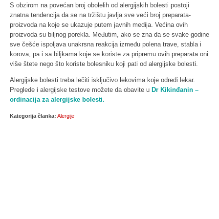
S obzirom na povećan broj obolelih od alergijskih bolesti postoji
znatna tendencija da se na tržištu javlja sve veći broj preparata-
proizvoda na koje se ukazuje putem javnih medija. Većina ovih
proizvoda su biljnog porekla. Međutim, ako se zna da se svake godine
sve češće ispoljava unakrsna reakcija između polena trave, stabla i
korova, pa i sa biljkama koje se koriste za pripremu ovih preparata oni
više štete nego što koriste bolesniku koji pati od alergijske bolesti.
Alergijske bolesti treba lečiti isključivo lekovima koje odredi lekar.
Preglede i alergijske testove možete da obavite u
Dr Kikinđanin –
ordinacija za alergijske bolesti.
Kategorija članka:
Alergije