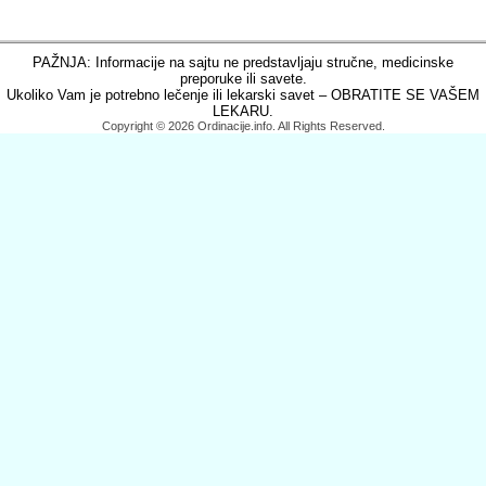
PAŽNJA: Informacije na sajtu ne predstavljaju stručne, medicinske
preporuke ili savete.
Ukoliko Vam je potrebno lečenje ili lekarski savet – OBRATITE SE VAŠEM
LEKARU.
Copyright © 2026 Ordinacije.info. All Rights Reserved.