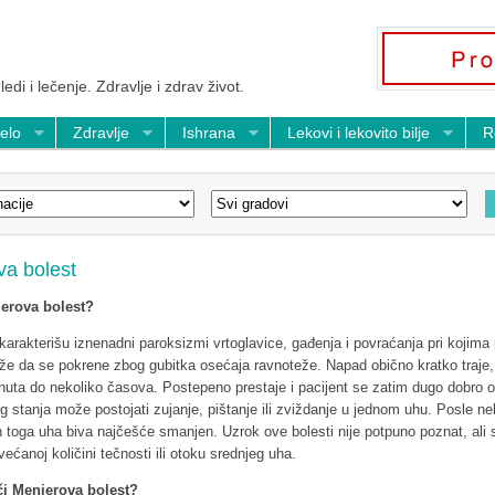
ledi i lečenje. Zdravlje i zdrav život.
telo
Zdravlje
Ishrana
Lekovi i lekovito bilje
R
va bolest
ierova bolest?
karakterišu iznenadni paroksizmi vrtoglavice, gađenja i povraćanja pri kojima 
ože da se pokrene zbog gubitka osećaja ravnoteže. Napad obično kratko traje,
nuta do nekoliko časova. Postepeno prestaje i pacijent se zatim dugo dobro 
g stanja može postojati zujanje, pištanje ili zviždanje u jednom uhu. Posle ne
 toga uha biva najčešće smanjen. Uzrok ove bolesti nije potpuno poznat, ali 
većanoj količini tečnosti ili otoku srednjeg uha.
či Menierova bolest?