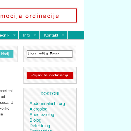
ečnik
Info
Kontakt
pacijent
DOKTORI
 od
oseća. U
Abdominalni hirurg
koliko
Alergolog
Anesteziolog
se
Biolog
Defektolog