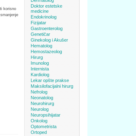
Dermatolog
Doktor estetske
ti korisno
medicine
a smanjenje
Endokrinolog
Fizijatar
Gastroenterolog
Genetičar
Ginekolog i Akušer
Hematolog
Hemostazeolog
Hirurg
Imunolog
Internista
Kardiolog
Lekar opšte prakse
Maksilofacijalni hirurg
Nefrolog
Neonatolog
Neurohirurg
Neurolog
Neuropsihijatar
Onkolog
Optometrista
Ortoped