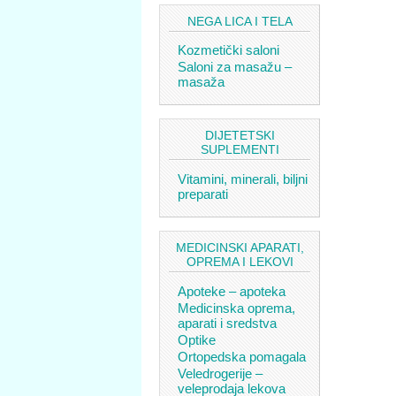
NEGA LICA I TELA
Kozmetički saloni
Saloni za masažu –
masaža
DIJETETSKI
SUPLEMENTI
Vitamini, minerali, biljni
preparati
MEDICINSKI APARATI,
OPREMA I LEKOVI
Apoteke – apoteka
Medicinska oprema,
aparati i sredstva
Optike
Ortopedska pomagala
Veledrogerije –
veleprodaja lekova