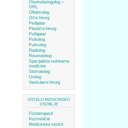
Otorinolaringolog –
ORL
Oftalmolog
Očni hirurg
Pedijatar
Plastični hirurg
Psihijatar
Psiholog
Pulmolog
Radiolog
Reumatolog
Specijalista nuklearne
medicine
Stomatolog
Urolog
Vaskularni hirurg
OSTALO MEDICINSKO
OSOBLJE
Fizioterapeut
Kozmetičar
Medicinska sestra