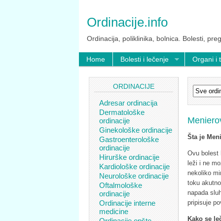
Ordinacije.info
Ordinacija, poliklinika, bolnica. Bolesti, preg
Home
Bolesti i lečenje
Organi i 
ORDINACIJE
Adresar ordinacija
Dermatološke
Meniero
ordinacije
Ginekološke ordinacije
Šta je Men
Gastroenterološke
ordinacije
Ovu bolest 
Hirurške ordinacije
leži i ne m
Kardiološke ordinacije
nekoliko mi
Neurološke ordinacije
toku akutno
Oftalmološke
napada sluh
ordinacije
Ordinacije interne
pripisuje po
medicine
Kako se le
Ordinacije opšte