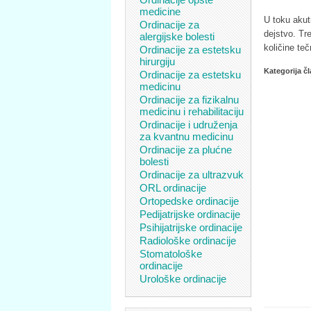
medicine
U toku akut
Ordinacije za
dejstvo. Tre
alergijske bolesti
količine te
Ordinacije za estetsku
hirurgiju
Kategorija č
Ordinacije za estetsku
medicinu
Ordinacije za fizikalnu
medicinu i rehabilitaciju
Ordinacije i udruženja
za kvantnu medicinu
Ordinacije za plućne
bolesti
Ordinacije za ultrazvuk
ORL ordinacije
Ortopedske ordinacije
Pedijatrijske ordinacije
Psihijatrijske ordinacije
Radiološke ordinacije
Stomatološke
ordinacije
Urološke ordinacije