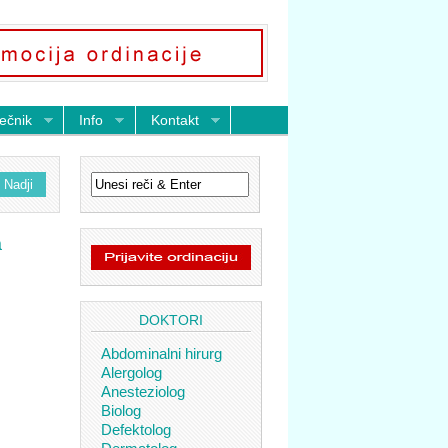
ečnik
Info
Kontakt
a
DOKTORI
Abdominalni hirurg
Alergolog
Anesteziolog
Biolog
Defektolog