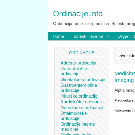
Ordinacije.info
Ordinacija, poliklinika, bolnica. Bolesti, preg
Home
Bolesti i lečenje
Organi i 
ORDINACIJE
Adresar ordinacija
Dermatološke
Medicins
ordinacije
Ginekološke ordinacije
Imaging
Gastroenterološke
ordinacije
Alpha Imagi
Hirurške ordinacije
Preporuka st
Kardiološke ordinacije
Neurološke ordinacije
Kategorija č
Oftalmološke
ordinacije
Ordinacije interne
medicine
Ordinacije opšte