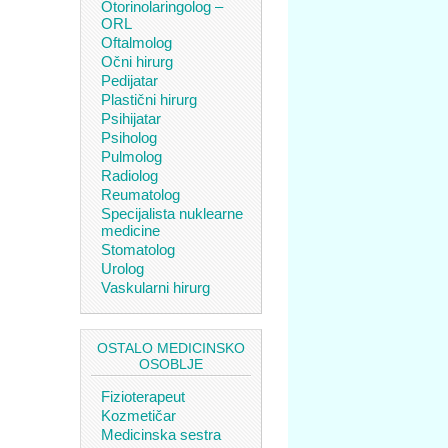
Otorinolaringolog –
ORL
Oftalmolog
Očni hirurg
Pedijatar
Plastični hirurg
Psihijatar
Psiholog
Pulmolog
Radiolog
Reumatolog
Specijalista nuklearne
medicine
Stomatolog
Urolog
Vaskularni hirurg
OSTALO MEDICINSKO
OSOBLJE
Fizioterapeut
Kozmetičar
Medicinska sestra