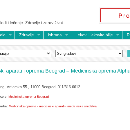
ledi i lečenje. Zdravlje i zdrav život.
telo
Zdravlje
Ishrana
Lekovi i lekovito bilje
R
ki aparati i oprema Beograd – Medicinska oprema Alph
ng, Vrtlarska 55 , 11000 Beograd, 011/316-6612
rane:
Medicinska oprema Beograd
lanka:
Medicinska oprema - medicinski aparati - medicinska sredstva