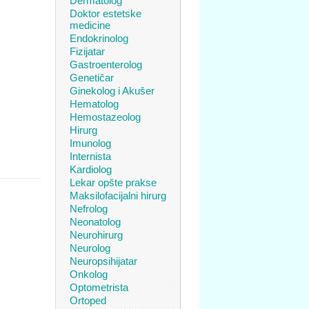
Dermatolog
Doktor estetske
medicine
Endokrinolog
Fizijatar
Gastroenterolog
Genetičar
Ginekolog i Akušer
Hematolog
Hemostazeolog
Hirurg
Imunolog
Internista
Kardiolog
Lekar opšte prakse
Maksilofacijalni hirurg
Nefrolog
Neonatolog
Neurohirurg
Neurolog
Neuropsihijatar
Onkolog
Optometrista
Ortoped