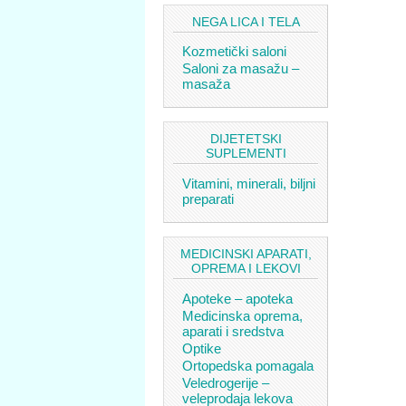
NEGA LICA I TELA
Kozmetički saloni
Saloni za masažu –
masaža
DIJETETSKI
SUPLEMENTI
Vitamini, minerali, biljni
preparati
MEDICINSKI APARATI,
OPREMA I LEKOVI
Apoteke – apoteka
Medicinska oprema,
aparati i sredstva
Optike
Ortopedska pomagala
Veledrogerije –
veleprodaja lekova