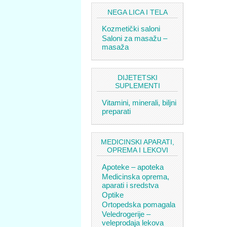
NEGA LICA I TELA
Kozmetički saloni
Saloni za masažu –
masaža
DIJETETSKI
SUPLEMENTI
Vitamini, minerali, biljni
preparati
MEDICINSKI APARATI,
OPREMA I LEKOVI
Apoteke – apoteka
Medicinska oprema,
aparati i sredstva
Optike
Ortopedska pomagala
Veledrogerije –
veleprodaja lekova