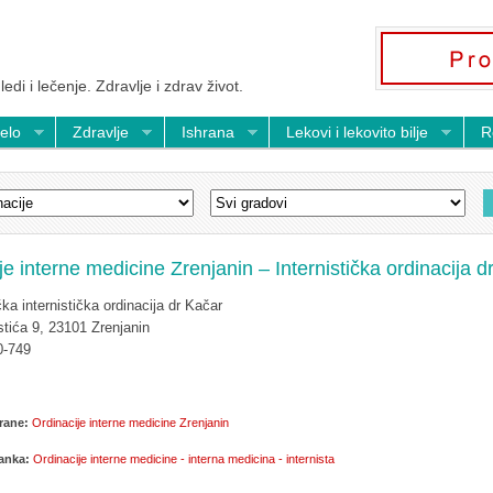
ledi i lečenje. Zdravlje i zdrav život.
telo
Zdravlje
Ishrana
Lekovi i lekovito bilje
R
je interne medicine Zrenjanin – Internistička ordinacija d
čka internistička ordinacija dr Kačar
tića 9, 23101 Zrenjanin
0-749
rane:
Ordinacije interne medicine Zrenjanin
lanka:
Ordinacije interne medicine - interna medicina - internista