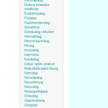
Dermatolog
Doktor estetske
medicine
Endokrinolog
Fizijatar
Gastroenterolog
Genetičar
Ginekolog i Akušer
Hematolog
Hemostazeolog
Hirurg
Imunolog
Internista
Kardiolog
Lekar opšte prakse
Maksilofacijalni hirurg
Nefrolog
Neonatolog
Neurohirurg
Neurolog
Neuropsihijatar
Onkolog
Optometrista
Ortoped