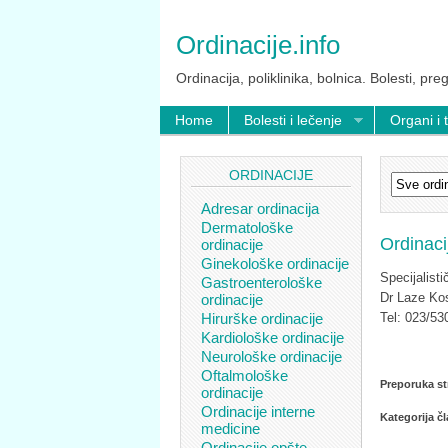
Ordinacije.info
Ordinacija, poliklinika, bolnica. Bolesti, preg
Home
Bolesti i lečenje
Organi i 
ORDINACIJE
Adresar ordinacija
Dermatološke
Ordinaci
ordinacije
Ginekološke ordinacije
Specijalisti
Gastroenterološke
Dr Laze Kos
ordinacije
Hirurške ordinacije
Tel: 023/53
Kardiološke ordinacije
Neurološke ordinacije
Oftalmološke
Preporuka st
ordinacije
Ordinacije interne
Kategorija č
medicine
Ordinacije opšte