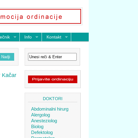
ečnik
Info
Kontakt
r Kačar
DOKTORI
Abdominalni hirurg
Alergolog
Anesteziolog
Biolog
Defektolog