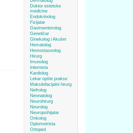
Dermatolog
Doktor estetske
medicine
Endokrinolog
Fizijatar
Gastroenterolog
Genetičar
Ginekolog i Akušer
Hematolog
Hemostazeolog
Hirurg
Imunolog
Internista
Kardiolog
Lekar opšte prakse
Maksilofacijalni hirurg
Nefrolog
Neonatolog
Neurohirurg
Neurolog
Neuropsihijatar
Onkolog
Optometrista
Ortoped