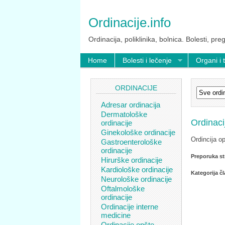
Ordinacije.info
Ordinacija, poliklinika, bolnica. Bolesti, preg
Home
Bolesti i lečenje
Organi i 
ORDINACIJE
Adresar ordinacija
Dermatološke
Ordinaci
ordinacije
Ginekološke ordinacije
Ordincija o
Gastroenterološke
ordinacije
Preporuka st
Hirurške ordinacije
Kardiološke ordinacije
Kategorija č
Neurološke ordinacije
Oftalmološke
ordinacije
Ordinacije interne
medicine
Ordinacije opšte