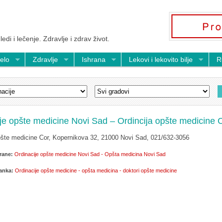
ledi i lečenje. Zdravlje i zdrav život.
telo
Zdravlje
Ishrana
Lekovi i lekovito bilje
R
je opšte medicine Novi Sad – Ordincija opšte medicine 
pšte medicine Cor, Kopernikova 32, 21000 Novi Sad, 021/632-3056
rane:
Ordinacije opšte medicine Novi Sad - Opšta medicina Novi Sad
lanka:
Ordinacije opšte medicine - opšta medicina - doktori opšte medicine