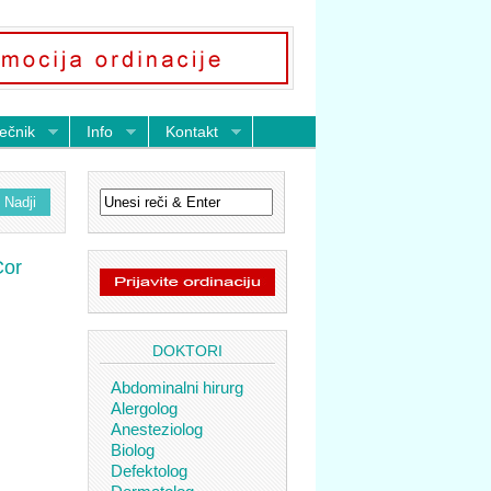
ečnik
Info
Kontakt
Cor
DOKTORI
Abdominalni hirurg
Alergolog
Anesteziolog
Biolog
Defektolog