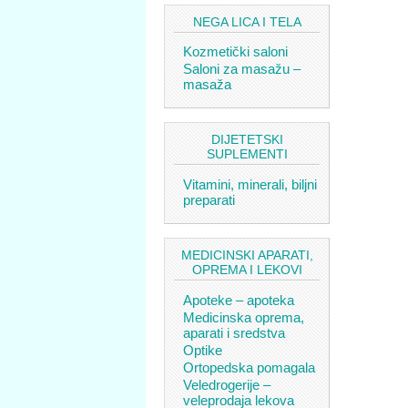
NEGA LICA I TELA
Kozmetički saloni
Saloni za masažu –
masaža
DIJETETSKI
SUPLEMENTI
Vitamini, minerali, biljni
preparati
MEDICINSKI APARATI,
OPREMA I LEKOVI
Apoteke – apoteka
Medicinska oprema,
aparati i sredstva
Optike
Ortopedska pomagala
Veledrogerije –
veleprodaja lekova