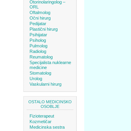
Otorinolaringolog –
ORL
Oftalmolog
Očni hirurg
Pedijatar
Plastični hirurg
Psihijatar
Psiholog
Pulmolog
Radiolog
Reumatolog
Specijalista nuklearne
medicine
Stomatolog
Urolog
Vaskularni hirurg
OSTALO MEDICINSKO
OSOBLJE
Fizioterapeut
Kozmetičar
Medicinska sestra