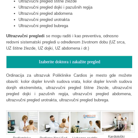
Ultrazvučni pregled štitne žlezde
Ultrazvučni pregled dojki i pazušnih regija
Ultrazvučni pregled abdomena
Ultrazvučni pregled urotrakta
Ultrazvučni pregled bubrega
Ultrazvučni pregledi
se mogu raditi i kao preventiva, odnosno
redovni sistematski pregledi u određenom životnom dobu (UZ srca,
UZ štitne žlezde, UZ dojki, UZ abdomena i dr.)
Izaberite doktora i zakažite pregled
Ordinacija za ultrazvuk Poliklinike Cardios je mesto gde možete
obaviti: kolor dopler krvnih sudova vrata, kolor dopler krvnih sudova
donjih ekstremiteta, ultrazvučni pregled štitne žlezde, ultrazvučni
pregled dojki i pazušnih regija, ultrazvučni pregled abdomena,
ultrazvučni pregled urotrakta, ultrazvučni pregled bubrega.
Kardiološki
Pedijatrijska
Pedijatar Novi Sad
Ljubazno osoblje