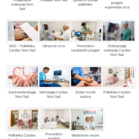
pregled,
ordinacija Novi
poliklinike
ergometrija srca
Sad
EKG – Poliklinika
Ultrazvuk srca
Preventivni
Endoskopija
Cardios Novi Sad
kardiološki pregled
ordinacija Cardios
Novi Sad
Gastroenterologija
Nefrologija Cardios
Dopler krvnih
Poliklinika Cardios
Novi Sad
Novi Sad
sudova
Novi Sad
Preventivni
Poliklinika Cardios
Medicinske sestre
pregledi