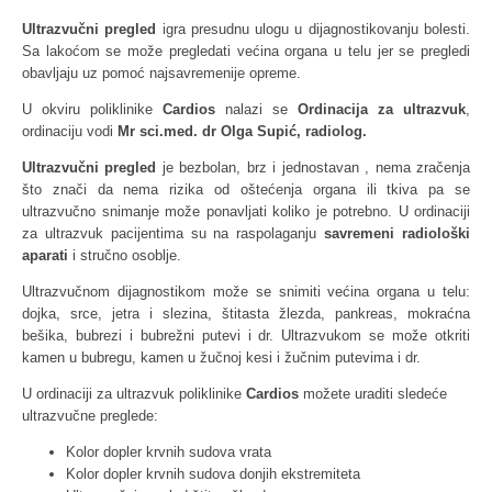
Ultrazvučni pregled
igra presudnu ulogu u dijagnostikovanju bolesti.
Sa lakoćom se može pregledati većina organa u telu jer se pregledi
obavljaju uz pomoć najsavremenije opreme.
U okviru poliklinike
Cardios
nalazi se
Ordinacija za ultrazvuk
,
ordinaciju vodi
Mr sci.med. dr Olga Supić, radiolog.
Ultrazvučni pregled
je bezbolan, brz i jednostavan , nema zračenja
što znači da nema rizika od oštećenja organa ili tkiva pa se
ultrazvučno snimanje može ponavljati koliko je potrebno. U ordinaciji
za ultrazvuk pacijentima su na raspolaganju
savremeni radiološki
aparati
i stručno osoblje.
Ultrazvučnom dijagnostikom može se snimiti većina organa u telu:
dojka, srce, jetra i slezina, štitasta žlezda, pankreas, mokraćna
bešika, bubrezi i bubrežni putevi i dr. Ultrazvukom se može otkriti
kamen u bubregu, kamen u žučnoj kesi i žučnim putevima i dr.
U ordinaciji za ultrazvuk poliklinike
Cardios
možete uraditi sledeće
ultrazvučne preglede:
Kolor dopler krvnih sudova vrata
Kolor dopler krvnih sudova donjih ekstremiteta