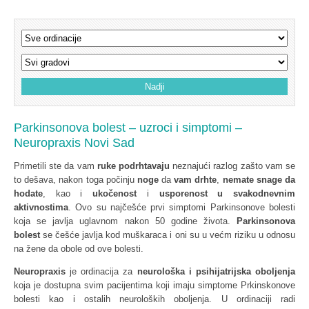
Parkinsonova bolest – uzroci i simptomi –
Neuropraxis Novi Sad
Primetili ste da vam
ruke podrhtavaju
neznajući razlog zašto vam se
to dešava, nakon toga počinju
noge
da
vam drhte
,
nemate snage da
hodate
, kao i
ukočenost
i
usporenost u svakodnevnim
aktivnostima
. Ovo su najčešće prvi simptomi Parkinsonove bolesti
koja se javlja uglavnom nakon 50 godine života.
Parkinsonova
bolest
se češće javlja kod muškaraca i oni su u većm riziku u odnosu
na žene da obole od ove bolesti.
Neuropraxis
je ordinacija za
neurološka i psihijatrijska
oboljenja
koja je dostupna svim pacijentima koji imaju simptome Prkinskonove
bolesti kao i ostalih neuroloških oboljenja. U ordinaciji radi