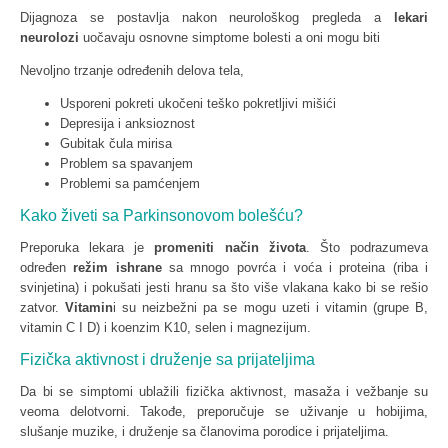
Dijagnoza se postavlja nakon neurološkog pregleda a
lekari
neurolozi
uočavaju osnovne simptome bolesti a oni mogu biti
Nevoljno trzanje određenih delova tela,
Usporeni pokreti ukočeni teško pokretljivi mišići
Depresija i anksioznost
Gubitak čula mirisa
Problem sa spavanjem
Problemi sa pamćenjem
Kako živeti sa Parkinsonovom bolešću?
Preporuka lekara je
promeniti način života
. Što podrazumeva
određen
režim ishrane
sa mnogo povrća i voća i proteina (riba i
svinjetina) i pokušati jesti hranu sa što više vlakana kako bi se rešio
zatvor.
Vitamin
i su neizbežni pa se mogu uzeti i vitamin (grupe B,
vitamin C I D) i koenzim K10, selen i magnezijum.
Fizička aktivnost i druženje sa prijateljima
Da bi se simptomi ublažili fizička aktivnost, masaža i vežbanje su
veoma delotvorni. Takođe, preporučuje se uživanje u hobijima,
slušanje muzike, i druženje sa članovima porodice i prijateljima.