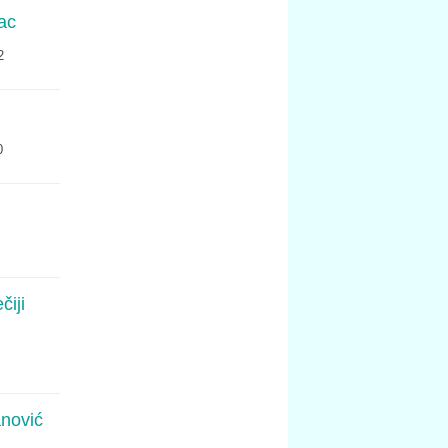
lac
2
0
čiji
anović