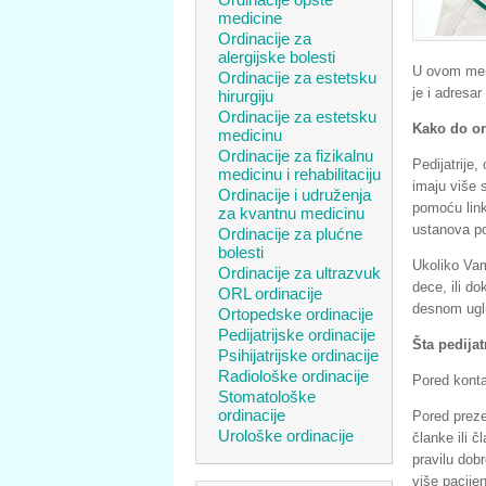
medicine
Ordinacije za
alergijske bolesti
U ovom meni
Ordinacije za estetsku
je i adresar
hirurgiju
Ordinacije za estetsku
Kako do ord
medicinu
Ordinacije za fizikalnu
Pedijatrije
medicinu i rehabilitaciju
imaju više s
Ordinacije i udruženja
pomoću link
za kvantnu medicinu
ustanova po
Ordinacije za plućne
bolesti
Ukoliko Vam
Ordinacije za ultrazvuk
dece, ili do
ORL ordinacije
desnom uglu.
Ortopedske ordinacije
Pedijatrijske ordinacije
Šta pedijat
Psihijatrijske ordinacije
Radiološke ordinacije
Pored kontak
Stomatološke
ordinacije
Pored preze
Urološke ordinacije
članke ili č
pravilu dob
više pacije