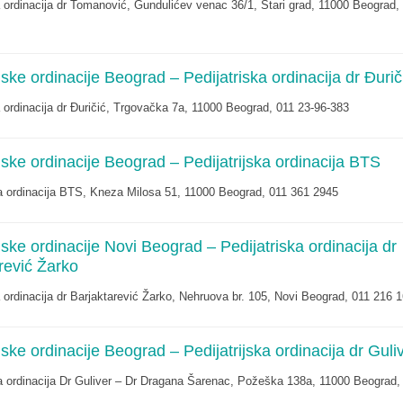
a ordinacija dr Tomanović, Gundulićev venac 36/1, Stari grad, 11000 Beograd,
ijske ordinacije Beograd – Pedijatriska ordinacija dr Đurič
a ordinacija dr Đuričić, Trgovačka 7a, 11000 Beograd, 011 23-96-383
ijske ordinacije Beograd – Pedijatrijska ordinacija BTS
ka ordinacija BTS, Kneza Milosa 51, 11000 Beograd, 011 361 2945
ijske ordinacije Novi Beograd – Pedijatriska ordinacija dr
rević Žarko
a ordinacija dr Barjaktarević Žarko, Nehruova br. 105, Novi Beograd, 011 216 
ijske ordinacije Beograd – Pedijatrijska ordinacija dr Guli
ka ordinacija Dr Guliver – Dr Dragana Šarenac, Požeška 138a, 11000 Beograd,