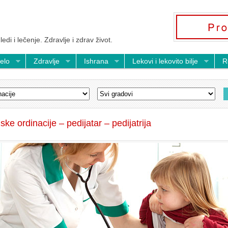
ledi i lečenje. Zdravlje i zdrav život.
telo
Zdravlje
Ishrana
Lekovi i lekovito bilje
R
jske ordinacije – pedijatar – pedijatrija