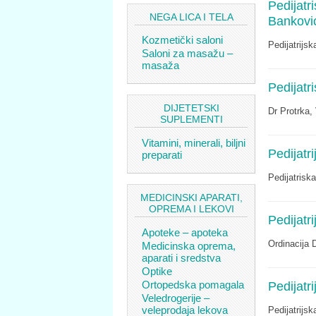
Pedijatr
NEGA LICA I TELA
Bankovi
Kozmetički saloni
Pedijatrijs
Saloni za masažu –
masaža
Pedijatr
DIJETETSKI
Dr Protrka,
SUPLEMENTI
Vitamini, minerali, biljni
Pedijatr
preparati
Pedijatrisk
MEDICINSKI APARATI,
OPREMA I LEKOVI
Pedijatr
Apoteke – apoteka
Ordinacija 
Medicinska oprema,
aparati i sredstva
Optike
Ortopedska pomagala
Pedijatr
Veledrogerije –
veleprodaja lekova
Pedijatrijs