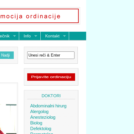
ečnik
Info
Kontakt
DOKTORI
Abdominalni hirurg
Alergolog
Anesteziolog
Biolog
Defektolog