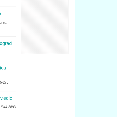
e
ograd,
eograd
lica
25-275
 Medic
11/344-8893