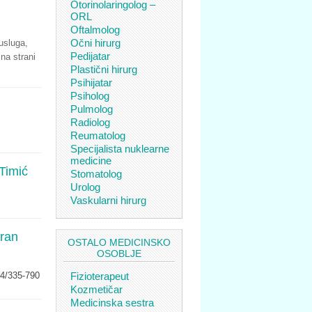
Otorinolaringolog –
ORL
Oftalmolog
Očni hirurg
 usluga,
Pedijatar
na strani
Plastični hirurg
Psihijatar
Psiholog
Pulmolog
Radiolog
Reumatolog
Specijalista nuklearne
medicine
 Timić
Stomatolog
Urolog
Vaskularni hirurg
oran
OSTALO MEDICINSKO
OSOBLJE
34/335-790
Fizioterapeut
Kozmetičar
Medicinska sestra