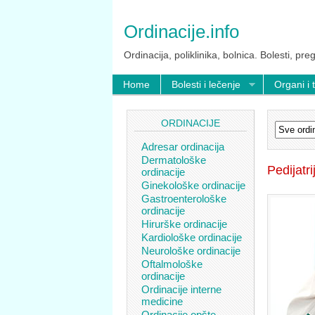
Ordinacije.info
Ordinacija, poliklinika, bolnica. Bolesti, preg
Home
Bolesti i lečenje
Organi i 
ORDINACIJE
Adresar ordinacija
Dermatološke
Pedijatri
ordinacije
Ginekološke ordinacije
Gastroenterološke
ordinacije
Hirurške ordinacije
Kardiološke ordinacije
Neurološke ordinacije
Oftalmološke
ordinacije
Ordinacije interne
medicine
Ordinacije opšte