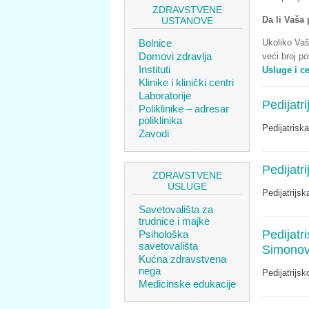
ZDRAVSTVENE
Da li Vaša 
USTANOVE
Ukoliko Vaš
Bolnice
Domovi zdravlja
veći broj p
Instituti
Usluge i c
Klinike i klinički centri
Laboratorije
Pedijatr
Poliklinike – adresar
poliklinika
Pedijatrisk
Zavodi
Pedijatr
ZDRAVSTVENE
USLUGE
Pedijatrijs
Savetovališta za
trudnice i majke
Pedijatr
Psihološka
savetovališta
Simonov
Kućna zdravstvena
nega
Pedijatrijs
Medicinske edukacije