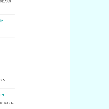
 011/339
ić
1605
ver
 011/3556-