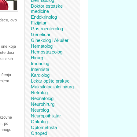
Dermatolog
Doktor estetske
medicine
Endokrinolog
 dece, ovo
Fizijatar
Gastroenterolog
Genetičar
Ginekolog i Akušer
Hematolog
e one koja
Hemostazeolog
žete doći
Hirurg
cinskih
Imunolog
Internista
Kardiolog
lečenja
Lekar opšte prakse
ornjem
Maksilofacijalni hirurg
Nefrolog
Neonatolog
Neurohirurg
Neurolog
Neuropsihijatar
razovne
Onkolog
i, po
Optometrista
u mnogo
Ortoped