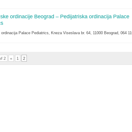
ijske ordinacije Beograd – Pedijatriska ordinacija Palace
cs
a ordinacija Palace Pediatrics, Kneza Viseslava br. 64, 11000 Beograd, 064 1
of 2
«
1
2