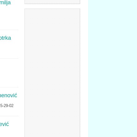
milja
otrka
mnenović
15-29-02
ević