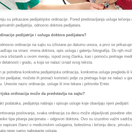
ju su prikazane pedijatrijske ordinacije. Pored predstavljanja usluga lečenja
 privatnih pedijatrija, odnosno doktora pedijatara.
inacije pedijatrije i usluga doktora pedijatara?
, odnosno ordinacije na sajtu su izlistane po datumu unosa, a prvo se prikazuj
adžaja na strani: imena doktora, opis usluga i galeriju fotografija. Do njih mo
ova izlistanih u ovom meniju, ispod ovog članka, kao i pomoću pretrage medi
 delatnosti i gradu, a koja se nalazi iznad ovog teksta.
 je potrebna konkretna pedijatrijska ordinacija, konkretna usluga pregleda ili 
ktor pedijatar, možete ih pronaći koristeći polje za pretragu koje se nalazi u g
 Unesite naziv ordinacije, usluge ili ime lekara i pritisnite Enter.
rijska ordinacija može da predstavlja na sajtu?
t podataka, pedijatrija nabraja i opisuje usluge koje obavljaju njeni pedijatri.
ntovanja poslovanja, svaka ordinacija za decu može objavljivati posebne ob
lanke tipa pitanja pacijenata – odgovori doktora. Ovo su izuzetno važni sadržaj
ro napisani članci o medicinskim uslugama, bolestima i lečenju dece, privuk
nata nego samo nabrajanje usluga.