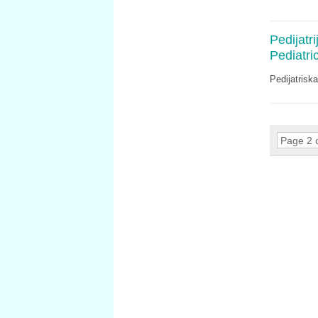
Pedijatr
Pediatri
Pedijatrisk
Page 2 