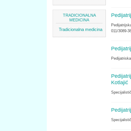
Pedijatr
TRADICIONALNA
MEDICINA
Pedijatrijsk
Tradicionalna medicina
011/3089-3
Pedijatr
Pedijatrisk
Pedijatr
Kotlajić
Specijalist
Pedijatr
Specijalist