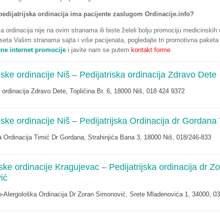
pedijatrijska ordinacija ima pacijente zaslugom Ordinacije.info?
a ordinacija nije na ovim stranama ili biste želeli bolju promociju medicinskih
oseta Vašim stranama sajta i više pacijenata, pogledajte tri promotivna paketa 
ene internet promocije
i javite nam se putem
kontakt forme
.
ijske ordinacije Niš – Pedijatriska ordinacija Zdravo Dete
a ordinacija Zdravo Dete, Topličina Br. 6, 18000 Niš, 018 424 9372
ijske ordinacije Niš – Pedijatrijska Ordinacija dr Gordana
ka Ordinacija Timić Dr Gordana, Strahinjića Bana 3, 18000 Niš, 018/246-833
iske ordinacije Kragujevac – Pedijatrijska ordinacija dr Z
ić
ko-Alergološka Ordinacija Dr Zoran Simonović, Srete Mladenovića 1, 34000, 0