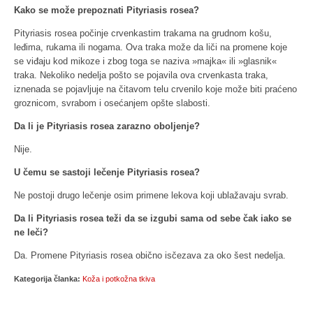
Kako se može prepoznati Pityriasis rosea?
Pityriasis rosea počinje crvenkastim trakama na grudnom košu,
leđima, rukama ili nogama. Ova traka može da liči na promene koje
se viđaju kod mikoze i zbog toga se naziva »majka« ili »glasnik«
traka. Nekoliko nedelja pošto se pojavila ova crvenkasta traka,
iznenada se pojavljuje na čitavom telu crvenilo koje može biti praćeno
groznicom, svrabom i osećanjem opšte slabosti.
Da li je Pityriasis rosea zarazno oboljenje?
Nije.
U čemu se sastoji lečenje Pityriasis rosea?
Ne postoji drugo lečenje osim primene lekova koji ublažavaju svrab.
Da li Pityriasis rosea teži da se izgubi sama od sebe čak iako se
ne leči?
Da. Promene Pityriasis rosea obično isčezava za oko šest nedelja.
Kategorija članka:
Koža i potkožna tkiva