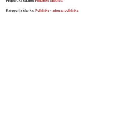
Preporuka strane:
Poliklinike Subotica
Kategorija članka:
Poliklinike - adresar poliklinika