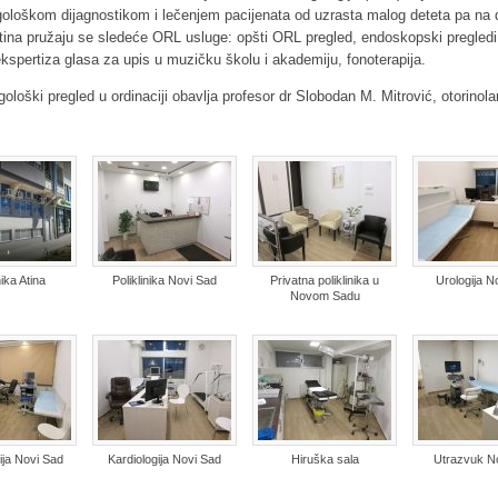
ngološkom dijagnostikom i lečenjem pacijenata od uzrasta malog deteta pa na d
 Atina pružaju se sledeće ORL usluge: opšti ORL pregled, endoskopski pregledi
 ekspertiza glasa za upis u muzičku školu i akademiju, fonoterapija.
gološki pregled u ordinaciji obavlja profesor dr Slobodan M. Mitrović, otorinola
nika Atina
Poliklinika Novi Sad
Privatna poliklinika u
Urologija N
Novom Sadu
ija Novi Sad
Kardiologija Novi Sad
Hiruška sala
Utrazvuk N