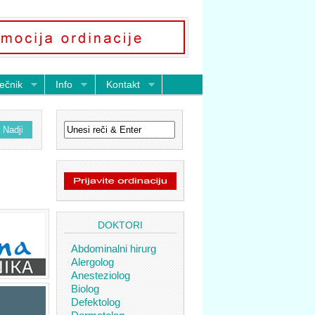
ečnik
Info
Kontakt
DOKTORI
Abdominalni hirurg
Alergolog
Anesteziolog
Biolog
Defektolog