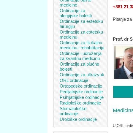
medicine
+381 21 3
Ordinacije za
alergijske bolesti
Pitanje za
Ordinacije za estetsku
hirurgiju
Ordinacije za estetsku
medicinu
Prof. dr 
Ordinacije za fizikalnu
medicinu i rehabilitaciju
Ordinacije i udruženja
za kvantnu medicinu
Ordinacije za plućne
bolesti
Ordinacije za ultrazvuk
ORL ordinacije
Ortopedske ordinacije
Pedijatrijske ordinacije
Psihijatrijske ordinacije
Radiološke ordinacije
Stomatološke
Medicin
ordinacije
Urološke ordinacije
U ORL ordina