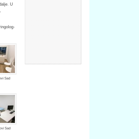
alje. U
,
ringolog-
ovi Sad
ovi Sad