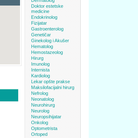
Dermatolog
Doktor estetske
medicine
Endokrinolog
Fizijatar
Gastroenterolog
Genetičar
Ginekolog i Akušer
Hematolog
Hemostazeolog
Hirurg
Imunolog
Internista
Kardiolog
Lekar opšte prakse
Maksilofacijalni hirurg
Nefrolog
Neonatolog
Neurohirurg
Neurolog
Neuropsihijatar
Onkolog
Optometrista
Ortoped