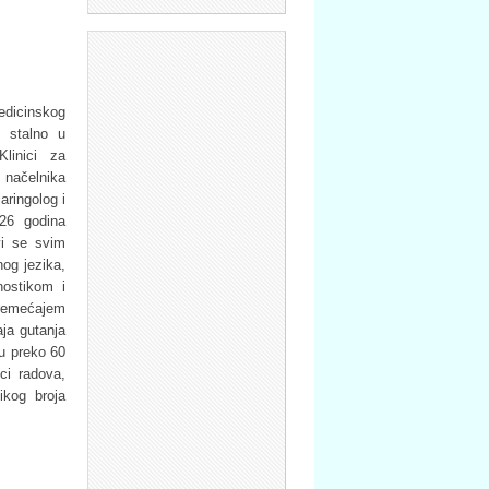
edicinskog
 stalno u
linici za
u načelnika
aringolog i
 26 godina
avi se svim
og jezika,
nostikom i
oremećajem
ja gutanja
 u preko 60
ici radova,
ikog broja