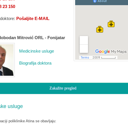
8 23 150
 doktore:
Pošaljite E-MAIL
Slobodan Mitrović ORL - Fonijatar
Medicinske usluge
Biografija doktora
Zakažite pregled
ske usluge
ciji poliklinike Atina se obavljaju: