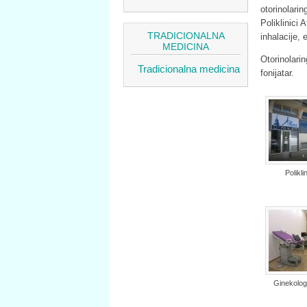
otorinolari
Poliklinici
TRADICIONALNA
inhalacije,
MEDICINA
Otorinolarin
Tradicionalna medicina
fonijatar.
Polikli
Ginekolog