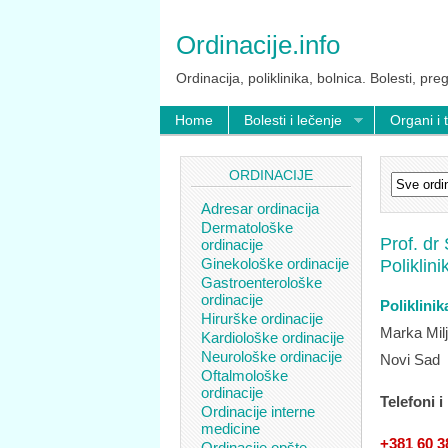
Ordinacije.info
Ordinacija, poliklinika, bolnica. Bolesti, preg
Home
Bolesti i lečenje
Organi i 
ORDINACIJE
Adresar ordinacija
Dermatološke
Prof. dr
ordinacije
Ginekološke ordinacije
Poliklini
Gastroenterološke
ordinacije
Poliklinik
Hirurške ordinacije
Marka Mil
Kardiološke ordinacije
Neurološke ordinacije
Novi Sad
Oftalmološke
ordinacije
Telefoni i
Ordinacije interne
medicine
+381 60 3
Ordinacije opšte