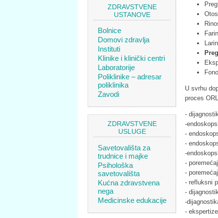
Pregl
ZDRAVSTVENE
Otos
USTANOVE
Rino
Bolnice
Fari
Domovi zdravlja
Larin
Instituti
Preg
Klinike i klinički centri
Eksp
Laboratorije
Fono
Poliklinike – adresar
poliklinika
U svrhu dop
Zavodi
proces ORL
- dijagnosti
ZDRAVSTVENE
-endoskopsk
USLUGE
- endoskops
- endoskopsk
Savetovališta za
-endoskopsk
trudnice i majke
- poremećaj
Psihološka
- poremećaj
savetovališta
Kućna zdravstvena
- refluksni
nega
- dijagnosti
Medicinske edukacije
-dijagnosti
- ekspertiz