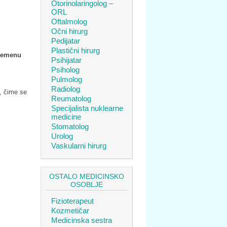
Otorinolaringolog –
ORL
Oftalmolog
Očni hirurg
Pedijatar
Plastični hirurg
vremenu
Psihijatar
Psiholog
Pulmolog
Radiolog
e, čime se
Reumatolog
Specijalista nuklearne
medicine
Stomatolog
Urolog
Vaskularni hirurg
OSTALO MEDICINSKO
OSOBLJE
Fizioterapeut
Kozmetičar
Medicinska sestra