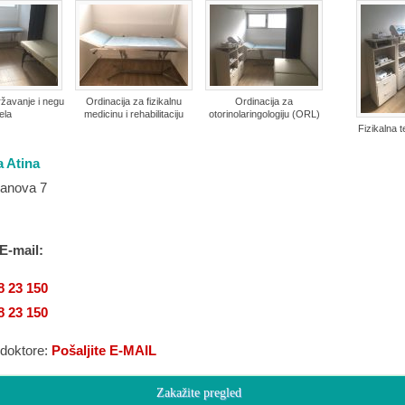
ržavanje i negu
Ordinacija za fizikalnu
Ordinacija za
ela
medicinu i rehabilitaciju
otorinolaringologiju (ORL)
Fizikalna t
a Atina
janova 7
 E-mail:
8 23 150
8 23 150
 doktore:
Pošaljite E-MAIL
Zakažite pregled