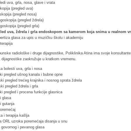
edi uva, grla, nosa, glave i vrata
kopija (pregled uva)
skopija (pregled nosa)
ngoskopija (pregled ždrela)
goskopija (pregled grla)
led uva, ždrela i grla endoskopom sa kamerom koja snima u realnom 
ertiza glasa za upis u muzičku školu i akademiju
terapija
unske radiološke i druge dijagnostike, Poliklinika Atina ima svoje konsultant
 dijagnostike zaokružuje u kratkom vremenu.
ka bolesti uva, grla i nosa
i pregled ušnog kanala i bubne opne
ki pregled trećeg krajnika i nosnog sprata ždrela
i pregled ždrela i grla
i pregled i procena funkcije glasnica
i glasa
i gutanja
 poremećaj
ka i terapija kašlja
ka ORL uzroka poremećaja disanja u snu
e govornog i pevanog glasa