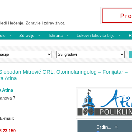
ledi i lečenje. Zdravlje i zdrav život.
telo
Zdravlje
Ishrana
Lekovi i lekovito bilje
R
 Slobodan Mitrović ORL, Otorinolaringolog – Fonijatar –
ka Atina
a Atina
janova 7
 E-mail:
8 23 150