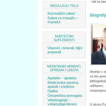
- rad sa p
NEGA LICA I TELA
Kozmetički saloni
Biografi
Saloni za masažu –
masaža
DIJETETSKI
SUPLEMENTI
Vitamini, minerali, biljni
preparati
MEDICINSKI APARATI,
OPREMA I LEKOVI
disanja u 
za šta posed
Apoteke – apoteka
bibliografs
Medicinska oprema,
udžbenici, 
aparati i sredstva
simpozijuma
Optike
Ortopedska pomagala
Veledrogerije –
veleprodaja lekova
U okviru Pol