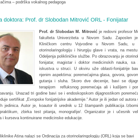
evačima – podrška vokalnog pedagoga
ja doktora: Prof. dr Slobodan Mitrović ORL - Fonijatar
Prof. dr Slobodan M. Mitrović
je redovni profesor M
fakulteta Univerziteta u Novom Sadu. Zaposlen je
Kliničkom centru Vojvodine u Novom Sadu, u K
otorinolaringologiju i hirurgiju glave i vrata, na mest
Odeljenja polikliničke službe. Po obrazovanju je otorinol
fonijatar, magistar i doktor medicinskih nauka, sa
iskustva u struci. U okviru uže oblasti-fonijatrije b
njenim aspektima: poremećajima glasa, govora, govorn
gutanja i sluha. Skoro dve decenije, bavi se dijag
terapijom refluksnog poremećaja ali i kašljem i p
spavanju. Unazad tri godine bavi se i endoskopskom dijagnostikom poremeća
uje sertifikat „Evropske fonijatrijske akademije.“ Autor je ili jedan od autora
kih jedinica. Autor je, koautor ili urednik u 12 štampanih publikacija /zborn
praktikum, zbirka test pitanja, monografije/. Organizator je i učesnik vel
 i kurseva kontinuirane medicinske edukacije.
iklinike Atina nalazi se Ordinacija za otorinolaringologiju (ORL) koja se bavi