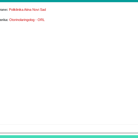
rane:
Poliklinika Atina Novi Sad
lanka:
Otorinolaringolog - ORL