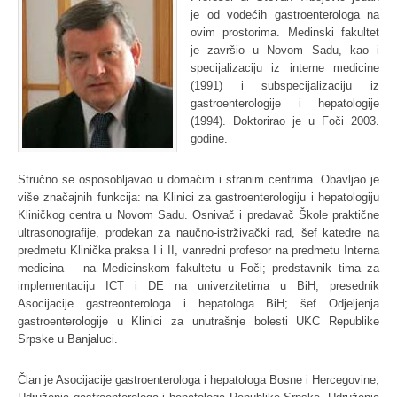
je od vodećih gastroenterologa na
ovim prostorima. Medinski fakultet
je završio u Novom Sadu, kao i
specijalizaciju iz interne medicine
(1991) i subspecijalizaciju iz
gastroenterologije i hepatologije
(1994). Doktorirao je u Foči 2003.
godine.
Stručno se osposobljavao u domaćim i stranim centrima. Obavljao je
više značajnih funkcija: na Klinici za gastroenterologiju i hepatologiju
Kliničkog centra u Novom Sadu. Osnivač i predavač Škole praktične
ultrasonografije, prodekan za naučno-istrživački rad, šef katedre na
predmetu Klinička praksa I i II, vanredni profesor na predmetu Interna
medicina – na Medicinskom fakultetu u Foči; predstavnik tima za
implementaciju ICT i DE na univerzitetima u BiH; presednik
Asocijacije gastreonterologa i hepatologa BiH; šef Odjeljenja
gastroenterologije u Klinici za unutrašnje bolesti UKC Republike
Srpske u Banjaluci.
Član je Asocijacije gastroenterologa i hepatologa Bosne i Hercegovine,