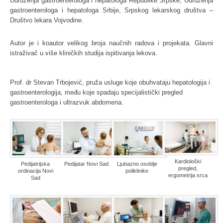
Udruženja gastroenterologa i hepatologa Republike Srpske, Udruženja
gastroenterologa i hepatologa Srbije, Srpskog lekarskog društva –
Društvo lekara Vojvodine.
Autor je i koautor velikog broja naučnih radova i projekata. Glavni
istraživač u više kliničkih studija ispitivanja lekova.
Prof. dr Stevan Trbojević, pruža usluge koje obuhvataju hepatologija i
gastroenterologija, među koje spadaju specijalistički pregled
gastroenterologa i ultrazvuk abdomena.
Kardiološki
Pedijatrijska
Pedijatar Novi Sad
Ljubazno osoblje
pregled,
ordinacija Novi
poliklinike
ergometrija srca
Sad