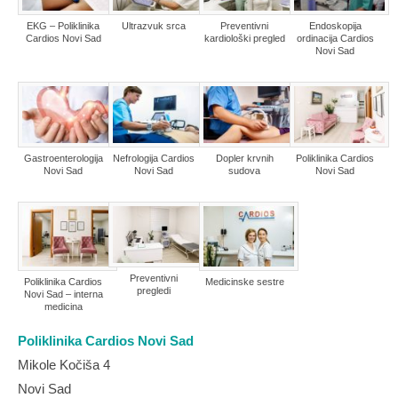
EKG – Poliklinika
Ultrazvuk srca
Preventivni
Endoskopija
Cardios Novi Sad
kardiološki pregled
ordinacija Cardios
Novi Sad
Gastroenterologija
Nefrologija Cardios
Dopler krvnih
Poliklinika Cardios
Novi Sad
Novi Sad
sudova
Novi Sad
Preventivni
Poliklinika Cardios
Medicinske sestre
pregledi
Novi Sad – interna
medicina
Poliklinika Cardios Novi Sad
Mikole Kočiša 4
Novi Sad