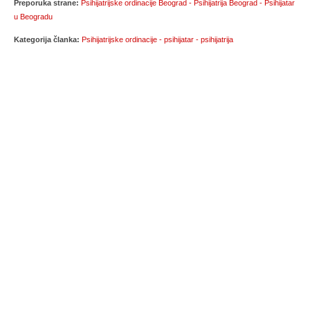
Preporuka strane:
Psihijatrijske ordinacije Beograd - Psihijatrija Beograd - Psihijatar
u Beogradu
Kategorija članka:
Psihijatrijske ordinacije - psihijatar - psihijatrija