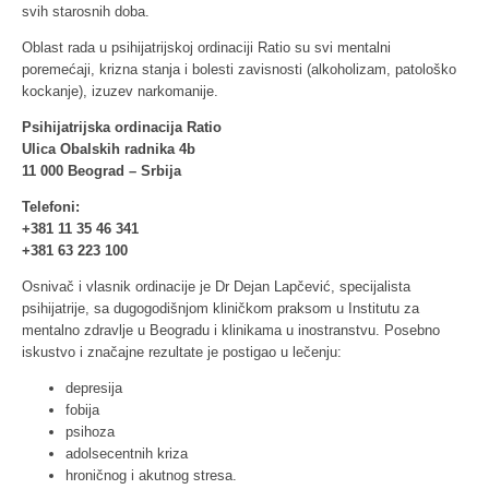
svih starosnih doba.
Oblast rada u psihijatrijskoj ordinaciji Ratio su svi mentalni
poremećaji, krizna stanja i bolesti zavisnosti (alkoholizam, patološko
kockanje), izuzev narkomanije.
Psihijatrijska ordinacija Ratio
Ulica Obalskih radnika 4b
11 000 Beograd – Srbija
Telefoni:
+381 11 35 46 341
+381 63 223 100
Osnivač i vlasnik ordinacije je Dr Dejan Lapčević, specijalista
psihijatrije, sa dugogodišnjom kliničkom praksom u Institutu za
mentalno zdravlje u Beogradu i klinikama u inostranstvu. Posebno
iskustvo i značajne rezultate je postigao u lečenju:
depresija
fobija
psihoza
adolsecentnih kriza
hroničnog i akutnog stresa.