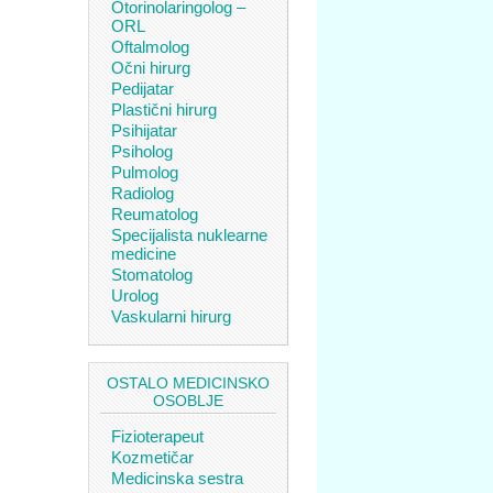
Otorinolaringolog –
ORL
Oftalmolog
Očni hirurg
Pedijatar
Plastični hirurg
Psihijatar
Psiholog
Pulmolog
Radiolog
Reumatolog
Specijalista nuklearne
medicine
Stomatolog
Urolog
Vaskularni hirurg
OSTALO MEDICINSKO
OSOBLJE
Fizioterapeut
Kozmetičar
Medicinska sestra