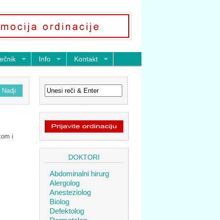
ečnik
Info
Kontakt
kom i
DOKTORI
Abdominalni hirurg
Alergolog
Anesteziolog
Biolog
Defektolog