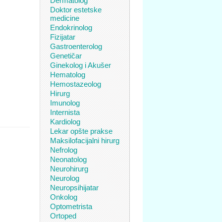
Dermatolog
Doktor estetske
medicine
Endokrinolog
Fizijatar
Gastroenterolog
Genetičar
Ginekolog i Akušer
Hematolog
Hemostazeolog
Hirurg
Imunolog
Internista
Kardiolog
Lekar opšte prakse
Maksilofacijalni hirurg
Nefrolog
Neonatolog
Neurohirurg
Neurolog
Neuropsihijatar
Onkolog
Optometrista
Ortoped