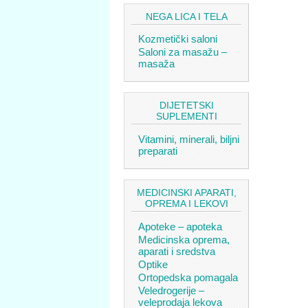
NEGA LICA I TELA
Kozmetički saloni
Saloni za masažu –
masaža
DIJETETSKI
SUPLEMENTI
Vitamini, minerali, biljni
preparati
MEDICINSKI APARATI,
OPREMA I LEKOVI
Apoteke – apoteka
Medicinska oprema,
aparati i sredstva
Optike
Ortopedska pomagala
Veledrogerije –
veleprodaja lekova