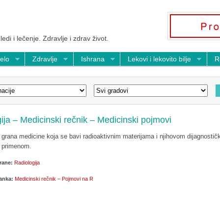
ledi i lečenje. Zdravlje i zdrav život.
telo
Zdravlje
Ishrana
Lekovi i lekovito bilje
R
ija – Medicinski rečnik – Medicinski pojmovi
, grana medicine koja se bavi radioaktivnim materijama i njihovom dijagnostič
m primenom.
rane:
Radiologija
lanka:
Medicinski rečnik – Pojmovi na R