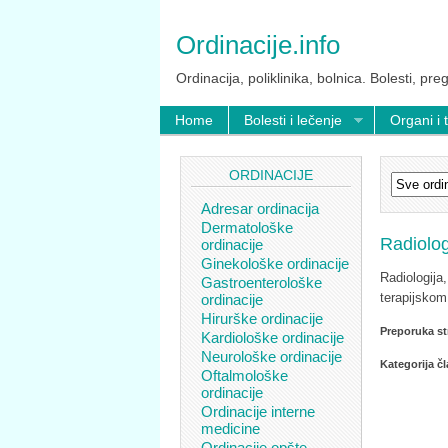
Ordinacije.info
Ordinacija, poliklinika, bolnica. Bolesti, preg
Home
Bolesti i lečenje
Organi i 
ORDINACIJE
Adresar ordinacija
Dermatološke
Radiolog
ordinacije
Ginekološke ordinacije
Radiologija
Gastroenterološke
terapijsko
ordinacije
Hirurške ordinacije
Preporuka st
Kardiološke ordinacije
Neurološke ordinacije
Kategorija č
Oftalmološke
ordinacije
Ordinacije interne
medicine
Ordinacije opšte