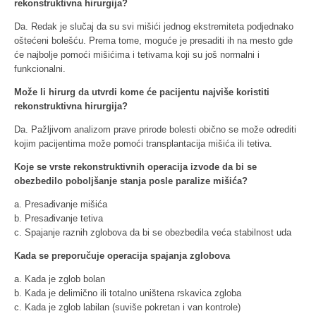
rekonstruktivna hirurgija?
Da. Redak je slučaj da su svi mišići jednog ekstremiteta podjednako
oštećeni bolešću. Prema tome, moguće je presaditi ih na mesto gde
će najbolje pomoći mišićima i tetivama koji su još normalni i
funkcionalni.
Može li hirurg da utvrdi kome će pacijentu najviše koristiti
rekonstruktivna hirurgija?
Da. Pažljivom analizom prave prirode bolesti obično se može odrediti
kojim pacijentima može pomoći transplantacija mišića ili tetiva.
Koje se vrste rekonstruktivnih operacija izvode da bi se
obezbedilo poboljšanje stanja posle paralize mišića?
a. Presađivanje mišića
b. Presađivanje tetiva
c. Spajanje raznih zglobova da bi se obezbedila veća stabilnost uda
Kada se preporučuje operacija spajanja zglobova
a. Kada je zglob bolan
b. Kada je delimično ili totalno uništena rskavica zgloba
c. Kada je zglob labilan (suviše pokretan i van kontrole)