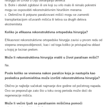
hirurgija se izvodi u cilju otklanjanja defekta
b. Bolni i oboleli zglobovi ili oni koji su vrlo malo ili nimalo pokretni
mogu se osposobiti rekonstruktivnim hirurškim merama
c. Delimično ili potpuno paralizovani mišići mogu se zameniti
transplantacijom očuvanih mišića ili tetiva sa drugih delova
ekstremiteta
Koliko je efikasna rekonstruktivna ortopedska hirurgija?
Efikasnost rekonstruktivne ortopedske hirurgije zavisi u prvom redu od
stepena onesposobljenosti, kao i od toga koliko je pristupačna oblast
u kojoj je lociran prelom.
Može li rekonstruktivna hirurgija vratiti u život paralisan mišić?
Ne.
Posle koliko se vremena nakon paralize koja je nastupila kao
posledica poliomielitisa može izvršiti rekonstruktivna hirurgija?
Obično je najbolje sačekati najmanje dve godine od početnog napada.
Ovo se preporučuje zato što u toku ovog perioda može doći do
regeneracije mišića.
Može li većini ljudi sa paralisanim mišićima pomoći