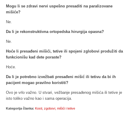
Mogu li se zdravi nervi uspešno presaditi na paralizovane
mišiće?
Ne.
Da li je rekonstruktivna ortopedska hirurgija opasna?
Ne.
Hoće li presađeni mišići, tetive ili spojeni zglobovi produžiti da
funkcionišu kad dete poraste?
Hoće.
Da li je potrebno izvežbati presađeni mišić ili tetivu da bi ih
pacijent mogao pravilno koristiti?
Ovo je vrlo važno. U stvari, vežbanje presađenog mišića ili tetive je
isto toliko važno kao i sama operacija.
Kategorija članka:
Kosti, zgobovi, mišići i tetive