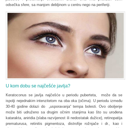
odsečka sfere, sa manjom debljinom u centru nego na periferiji.
U kom dobu se najčešće javlja?
Keratoconus se javlja najčešće u periodu puberteta, može da se
ispolji nejednakim intenzitetom na oba oka (očima). U periodu između
30-40 godine dolazi do „usporavanja“ tempa bolesti. Ovo oboljenje
može biti udruženo sa drugim očnim stanjima kao što su urođena
katarakta, aniridia (slaba razvijenost ili nedostatak dužice), retinopatija
prematurusa, retinitis pigmentoza, distrofije rožnjače i dr., kao i