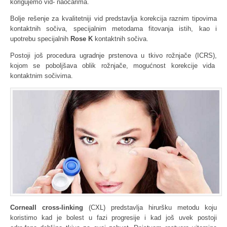
korigujemo vid- naočarima.
Bolje rešenje za kvalitetniji vid predstavlja korekcija raznim tipovima
kontaktnih sočiva, specijalnim metodama fitovanja istih, kao i
upotrebu specijalnih
Rose K
kontaktnih sočiva.
Postoji još procedura ugradnje prstenova u tkivo rožnjače (ICRS),
kojom se poboljšava oblik rožnjače, mogućnost korekcije vida
kontaktnim sočivima.
Corneall cross-linking
(CXL) predstavlja hiruršku metodu koju
koristimo kad je bolest u fazi progresije i kad još uvek postoji