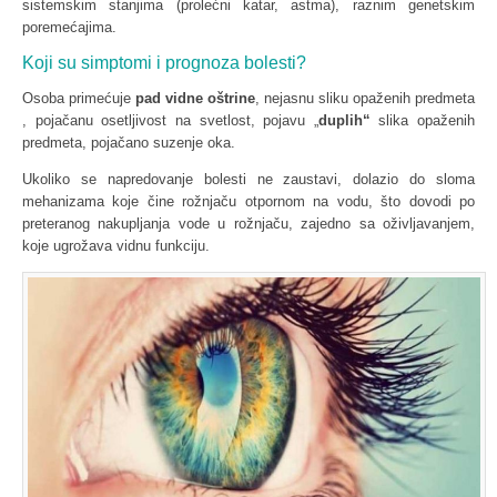
sistemskim stanjima (prolećni katar, astma), raznim genetskim
poremećajima.
Koji su simptomi i prognoza bolesti?
Osoba primećuje
pad vidne oštrine
, nejasnu sliku opaženih predmeta
, pojačanu osetljivost na svetlost, pojavu „
duplih“
slika opaženih
predmeta, pojačano suzenje oka.
Ukoliko se napredovanje bolesti ne zaustavi, dolazio do sloma
mehanizama koje čine rožnjaču otpornom na vodu, što dovodi po
preteranog nakupljanja vode u rožnjaču, zajedno sa oživljavanjem,
koje ugrožava vidnu funkciju.