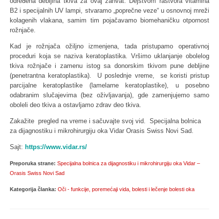
određena debljina tkiva za ovaj zahvat. Dejstvom rastvora vitamina
B2 i specijalnih UV lampi, stvaramo „poprečne veze“ u osnovnoj mreži
kolagenih vlakana, samim tim pojačavamo biomehaničku otpornost
rožnjače.
Kad je rožnjača ožiljno izmenjena, tada pristupamo operativnoj
proceduri koja se naziva keratoplastika. Vršimo uklanjanje obolelog
tkiva rožnjače i zamenu istog sa donorskim tkivom pune debljine
(penetrantna keratoplastika). U poslednje vreme, se koristi pristup
parcijalne keratoplastike (lamelarne keratoplastike), u posebno
odabranim slučajevima (bez oživljavanja), gde zamenjujemo samo
oboleli deo tkiva a ostavljamo zdrav deo tkiva.
Zakažite pregled na vreme i sačuvajte svoj vid. Specijalna bolnica
za dijagnostiku i mikrohirurgiju oka Vidar Orasis Swiss Novi Sad.
Sajt:
https://www.vidar.rs/
Preporuka strane:
Specijalna bolnica za dijagnostiku i mikrohirurgiju oka Vidar –
Orasis Swiss Novi Sad
Kategorija članka:
Oči - funkcije, poremećaji vida, bolesti i lečenje bolesti oka