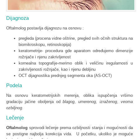
Dijagnoza
Oftalmolog postavlja dijagnozu na osnovu :
pregleda (procena vidne oštrine, pregled svih očnih struktura na
biomikroskopu, retinoskopija)
keratometrije- procedura gde aparatom određujemo dimenzije
rožnjače i njenu zakrivljenost
kornealna topografije-merimo oblik i veličinu iregularnosti u
zakrivljenosti rožnjače, kao i njenu debljinu
OCT dijagnostika prednjeg segmenta oka (AS-OCT)
Podela
Na osnovu keratometrijskih merenja, oblika ispupčenja vršimo
gradaciju jačine oboljenja od
blagog
,
umerenog
,
izraženog
,
veoma
ozbiljnog
.
Lečenje
Oftalmolog
sprovodi lečenje prema ozbiljnosti stanja i mogućnosti da
se postigne najbolja korekcija vida. U početku, ukoliko je moguće