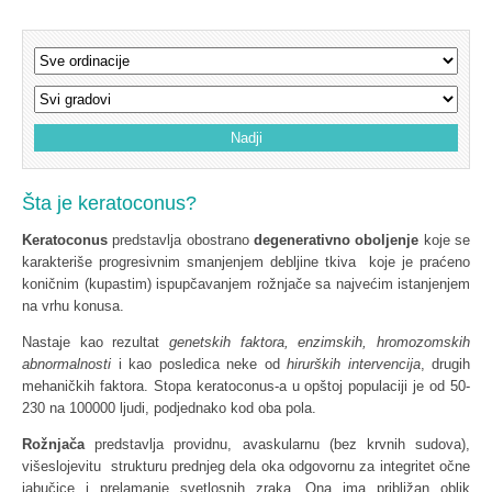
Šta je keratoconus?
Keratoconus
predstavlja obostrano
degenerativno oboljenje
koje se
karakteriše progresivnim smanjenjem debljine tkiva koje je praćeno
koničnim (kupastim) ispupčavanjem rožnjače sa najvećim istanjenjem
na vrhu konusa.
Nastaje kao rezultat
genetskih faktora, enzimskih, hromozomskih
abnormalnosti
i kao posledica neke od
hirurških intervencija
, drugih
mehaničkih faktora. Stopa keratoconus-a u opštoj populaciji je od 50-
230 na 100000 ljudi, podjednako kod oba pola.
Rožnjača
predstavlja providnu, avaskularnu (bez krvnih sudova),
višeslojevitu strukturu prednjeg dela oka odgovornu za integritet očne
jabučice i prelamanje svetlosnih zraka. Ona ima približan oblik