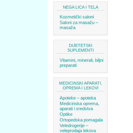
NEGA LICA I TELA
Kozmetički saloni
Saloni za masažu –
masaža
DIJETETSKI
SUPLEMENTI
Vitamini, minerali, biljni
preparati
MEDICINSKI APARATI,
OPREMA I LEKOVI
Apoteke – apoteka
Medicinska oprema,
aparati i sredstva
Optike
Ortopedska pomagala
Veledrogerije –
veleprodaja lekova