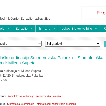
ledi i lečenje. Zdravlje i zdrav život.
telo
Zdravlje
Ishrana
Lekovi i lekovito bilje
R
loške ordinacije Smederevska Palanka – Stomatološka
ja dr Milena Šupeta
a ordinacija dr Milena Šupeta
 6, 11420 Smederevska Palanka
1-556
rane:
Stomatološke ordinacije Smederevska Palanka
lanka:
Stomatološke ordinacije - stomatolozi i zakazivanje pregleda