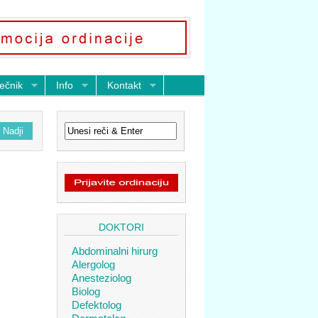
ečnik
Info
Kontakt
DOKTORI
Abdominalni hirurg
Alergolog
Anesteziolog
Biolog
Defektolog