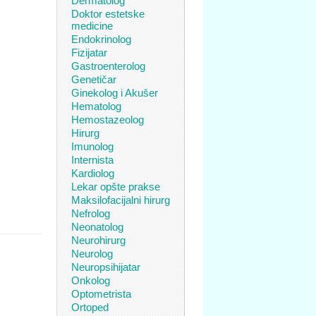
Dermatolog
Doktor estetske
medicine
Endokrinolog
Fizijatar
Gastroenterolog
Genetičar
Ginekolog i Akušer
Hematolog
Hemostazeolog
Hirurg
Imunolog
Internista
Kardiolog
Lekar opšte prakse
Maksilofacijalni hirurg
Nefrolog
Neonatolog
Neurohirurg
Neurolog
Neuropsihijatar
Onkolog
Optometrista
Ortoped