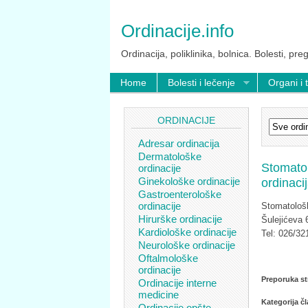
Ordinacije.info
Ordinacija, poliklinika, bolnica. Bolesti, preg
Home
Bolesti i lečenje
Organi i 
ORDINACIJE
Adresar ordinacija
Dermatološke
Stomato
ordinacije
Ginekološke ordinacije
ordinaci
Gastroenterološke
ordinacije
Stomatološk
Hirurške ordinacije
Šulejićeva
Kardiološke ordinacije
Tel: 026/32
Neurološke ordinacije
Oftalmološke
ordinacije
Preporuka st
Ordinacije interne
medicine
Kategorija č
Ordinacije opšte