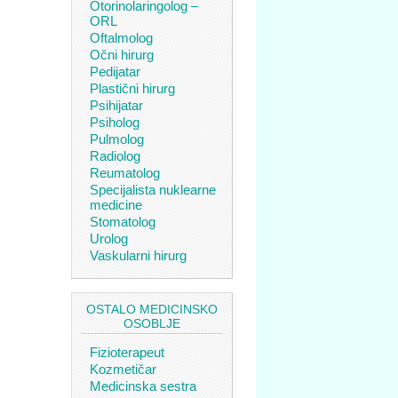
Otorinolaringolog –
ORL
Oftalmolog
Očni hirurg
Pedijatar
Plastični hirurg
Psihijatar
Psiholog
Pulmolog
Radiolog
Reumatolog
Specijalista nuklearne
medicine
Stomatolog
Urolog
Vaskularni hirurg
OSTALO MEDICINSKO
OSOBLJE
Fizioterapeut
Kozmetičar
Medicinska sestra