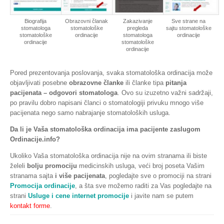
Biografija
Obrazovni članak
Zakazivanje
Sve strane na
stomatologa
stomatološke
pregleda
sajtu stomatološke
stomatološke
ordinacije
stomatologa
ordinacije
ordinacije
stomatološke
ordinacije
Pored prezentovanja poslovanja, svaka stomatološka ordinacija može
objavljivati posebne
obrazovne članke
ili članke tipa
pitanja
pacijenata – odgovori stomatologa
. Ovo su izuzetno važni sadržaji,
po pravilu dobro napisani članci o stomatologiji privuku mnogo više
pacijenata nego samo nabrajanje stomatoloških usluga.
Da li je Vaša stomatološka ordinacija ima pacijente zaslugom
Ordinacije.info?
Ukoliko Vaša stomatološka ordinacija nije na ovim stranama ili biste
želeli
bolju promociju
medicinskih usluga, veći broj poseta Vašim
stranama sajta
i više pacijenata
, pogledajte sve o promociji na strani
Promocija ordinacije
, a šta sve možemo raditi za Vas pogledajte na
strani
Usluge i cene internet promocije
i javite nam se putem
kontakt forme
.