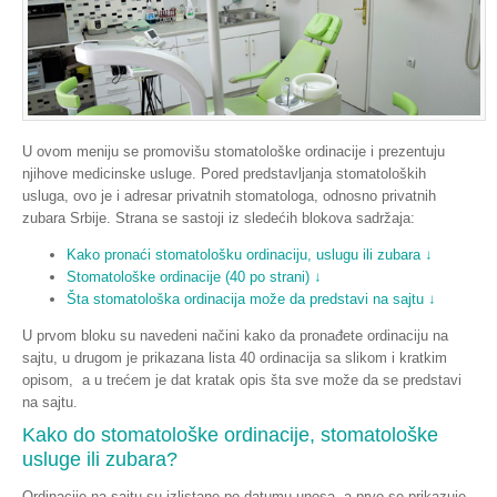
U ovom meniju se promovišu stomatološke ordinacije i prezentuju
njihove medicinske usluge. Pored predstavljanja stomatoloških
usluga, ovo je i adresar privatnih stomatologa, odnosno privatnih
zubara Srbije. Strana se sastoji iz sledećih blokova sadržaja:
Kako pronaći stomatološku ordinaciju, uslugu ili zubara ↓
Stomatološke ordinacije (40 po strani) ↓
Šta stomatološka ordinacija može da predstavi na sajtu ↓
U prvom bloku su navedeni načini kako da pronađete ordinaciju na
sajtu, u drugom je prikazana lista 40 ordinacija sa slikom i kratkim
opisom, a u trećem je dat kratak opis šta sve može da se predstavi
na sajtu.
Kako do stomatološke ordinacije, stomatološke
usluge ili zubara?
Ordinacije na sajtu su izlistane po datumu unosa, a prvo se prikazuje