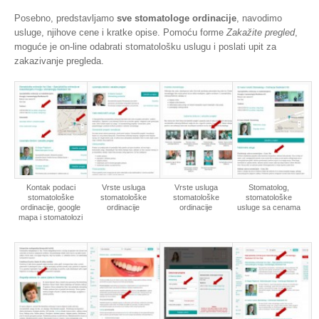
Posebno, predstavljamo
sve stomatologe ordinacije
, navodimo
usluge, njihove cene i kratke opise. Pomoću forme
Zakažite pregled
,
moguće je on-line odabrati stomatološku uslugu i poslati upit za
zakazivanje pregleda.
Kontak podaci
Vrste usluga
Vrste usluga
Stomatolog,
stomatološke
stomatološke
stomatološke
stomatološke
ordinacije, google
ordinacije
ordinacije
usluge sa cenama
mapa i stomatolozi