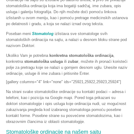
stomatološka ordinacija koja ima bogatiji sadržaj, ime zubara, opis
usluga i galeriju fotografija. Do njih možete doći pomoću linkova
izlistanih u ovom meniju, kao i pomoću pretrage medicinskih ustanova
po delatnosti i gradu, a koja se nalazi iznad ovog teksta.
Poseban meni
Stomatolog
izlistava sve stomatologe svih
stomatoloških ordinacija na sajtu, a nalazi u desnom bloku strane pod
nazivom
Doktori
.
Ukoliko Vam je potrebna
konkretna stomatološka ordinacija
,
konkretna
stomatološka usluga
ili
zubar
, možete ih pronaći koristeći
polje za pretragu koje se nalazi u gornjem desnom uglu. Unesite naziv
ordinacije, usluge ili ime zubara i pritisnite Enter.
[gallery columns="4" link="none" ids="25921,25922,25923,25924"]
Na strani svake stomatološke ordinacije su kontakt podaci – adresa i
telefoni, kao i pozicija na Google mapi. Pored toga prikazani su
doktori stomatologije i opis usluga koje ordinacija nudi, uz mogućnost
zakazivanja pregleda kod izabranog stomatologa pomoću posebne
kontakt forme. Posebne strane su posvećene stomatolozima, kao i
obrazovnim člancima iz oblasti stomatologije.
Stomatološke ordinacije na našem sajtu