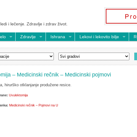
ledi i lečenje. Zdravlje i zdrav život.
telo
Zdravlje
Ishrana
Lekovi i lekovito bilje
R
mija – Medicinski rečnik – Medicinski pojmovi
a, hirurško otklanjanje produžene resice.
rane:
Uvulektomija
lanka:
Medicinski rečnik – Pojmovi na U