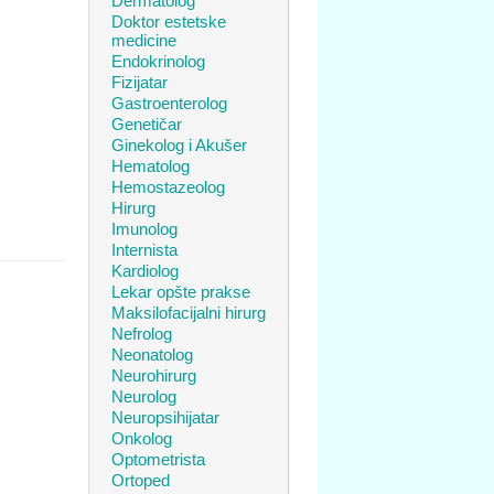
Dermatolog
Doktor estetske
medicine
Endokrinolog
Fizijatar
Gastroenterolog
Genetičar
Ginekolog i Akušer
Hematolog
Hemostazeolog
Hirurg
Imunolog
Internista
Kardiolog
Lekar opšte prakse
Maksilofacijalni hirurg
Nefrolog
Neonatolog
Neurohirurg
Neurolog
Neuropsihijatar
Onkolog
Optometrista
Ortoped