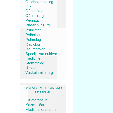
Otorinolaringolog –
ORL
Oftalmolog
Očni hirurg
Pedijatar
Plastični hirurg
Psihijatar
Psiholog
Pulmolog
Radiolog
Reumatolog
Specijalista nuklearne
medicine
Stomatolog
Urolog
Vaskularni hirurg
OSTALO MEDICINSKO
OSOBLJE
Fizioterapeut
Kozmetičar
Medicinska sestra