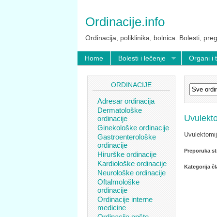
Ordinacije.info
Ordinacija, poliklinika, bolnica. Bolesti, preg
Home
Bolesti i lečenje
Organi i 
ORDINACIJE
Adresar ordinacija
Dermatološke
Uvulekto
ordinacije
Ginekološke ordinacije
Uvulektomij
Gastroenterološke
ordinacije
Preporuka st
Hirurške ordinacije
Kardiološke ordinacije
Kategorija č
Neurološke ordinacije
Oftalmološke
ordinacije
Ordinacije interne
medicine
Ordinacije opšte