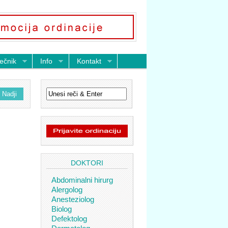
ečnik
Info
Kontakt
DOKTORI
Abdominalni hirurg
Alergolog
Anesteziolog
Biolog
Defektolog