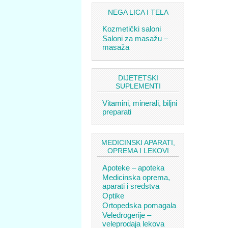
NEGA LICA I TELA
Kozmetički saloni
Saloni za masažu –
masaža
DIJETETSKI
SUPLEMENTI
Vitamini, minerali, biljni
preparati
MEDICINSKI APARATI,
OPREMA I LEKOVI
Apoteke – apoteka
Medicinska oprema,
aparati i sredstva
Optike
Ortopedska pomagala
Veledrogerije –
veleprodaja lekova