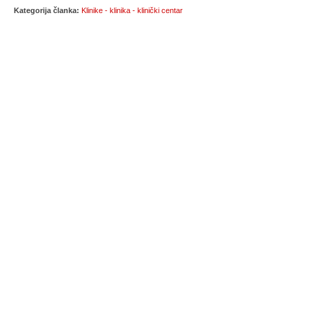
Kategorija članka:
Klinike - klinika - klinički centar