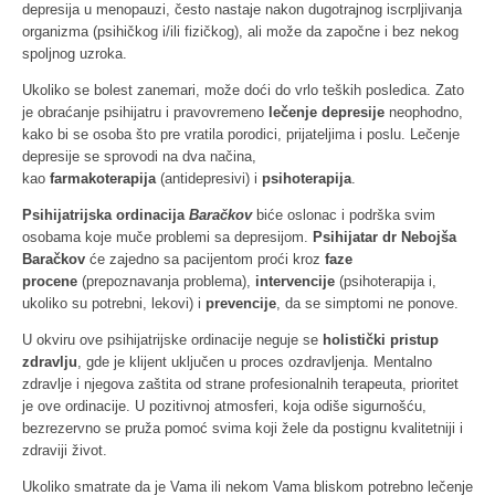
depresija u menopauzi, često nastaje nakon dugotrajnog iscrpljivanja
organizma (psihičkog i/ili fizičkog), ali može da započne i bez nekog
spoljnog uzroka.
Ukoliko se bolest zanemari, može doći do vrlo teških posledica. Zato
je obraćanje psihijatru i pravovremeno
lečenje depresije
neophodno,
kako bi se osoba što pre vratila porodici, prijateljima i poslu. Lečenje
depresije se sprovodi na dva načina,
kao
farmakoterapija
(antidepresivi) i
psihoterapija
.
Psihijatrijska ordinacija
Baračkov
biće oslonac i podrška svim
osobama koje muče problemi sa depresijom.
Psihijatar dr Nebojša
Baračkov
će zajedno sa pacijentom proći kroz
faze
procene
(prepoznavanja problema),
intervencije
(psihoterapija i,
ukoliko su potrebni, lekovi) i
prevencije
, da se simptomi ne ponove.
U okviru ove psihijatrijske ordinacije neguje se
holistički pristup
zdravlju
, gde je klijent uključen u proces ozdravljenja. Mentalno
zdravlje i njegova zaštita od strane profesionalnih terapeuta, prioritet
je ove ordinacije. U pozitivnoj atmosferi, koja odiše sigurnošću,
bezrezervno se pruža pomoć svima koji žele da postignu kvalitetniji i
zdraviji život.
Ukoliko smatrate da je Vama ili nekom Vama bliskom potrebno lečenje