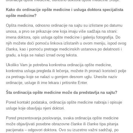
Kako do ordinacije opšte medicine i usluga doktora specijalista
opšte medicine?
Opšta medicina, odnosno ordinacije na sajtu su izlistane po datumu
unosa, a prvo se prikazuje one koja imaju više sadžaja na strani:
imena doktora, opis usluga opšte medicine i galeriju fotografija. Do
njih možete doći pomoću linkova izlistanih u ovom meniju, ispod ovog
članka, kao i pomoću pretrage medicinskih ustanova po delatnosti i
gradu, a koja se nalazi iznad ovog teksta.
Ukoliko Vam je potrebna konkretna ordinacija opšte medicine,
konkretna usluga pregleda ili lečenja, možete ih pronaći koristeći polje
za pretragu koje se nalazi u gornjem desnom uglu. Unesite naziv
ordinacije, usluge ili ime lekara i pritisnite Enter.
Šta ordinacija opšte medicine može da predstavlja na sajtu?
Pored kontakt podataka, ordinacija opšte medicine nabraja i opisuje
usluge koje obavljaju njeni doktori.
Pored prezentovanja poslovanja, svaka ordinacija opšte medicine
može objavljivati posebne obrazovne članke ili članke tipa pitanja
pacijenata – odgovori doktora. Ovo su izuzetno važni sadržaji, po