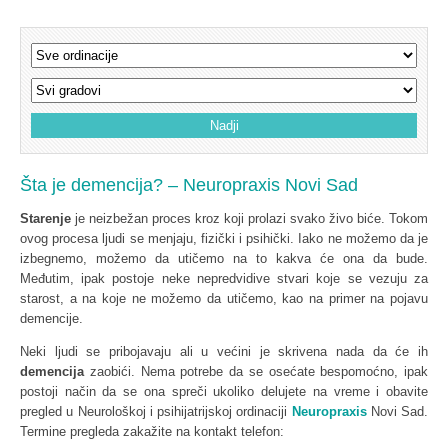
Šta je demencija? – Neuropraxis Novi Sad
Starenje
je neizbežan proces kroz koji prolazi svako živo biće. Tokom
ovog procesa ljudi se menjaju, fizički i psihički. Iako ne možemo da je
izbegnemo, možemo da utičemo na to kakva će ona da bude.
Međutim, ipak postoje neke nepredvidive stvari koje se vezuju za
starost, a na koje ne možemo da utičemo, kao na primer na pojavu
demencije.
Neki ljudi se pribojavaju ali u većini je skrivena nada da će ih
demencija
zaobići. Nema potrebe da se osećate bespomoćno, ipak
postoji način da se ona spreči ukoliko delujete na vreme i obavite
pregled u Neurološkoj i psihijatrijskoj ordinaciji
Neuropraxis
Novi Sad.
Termine pregleda zakažite na kontakt telefon: