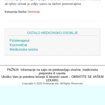
ali njihov učinak je vidljiv samo na lakšim poremećajima.
Kategorija članka:
Demencija
OSTALO MEDICINSKO OSOBLJE
Fizioterapeut
Kozmetičar
Medicinska sestra
PAŽNJA: Informacije na sajtu ne predstavljaju stručne, medicinske
preporuke ili savete.
Ukoliko Vam je potrebno lečenje ili lekarski savet – OBRATITE SE VAŠEM
LEKARU.
Copyright © 2026 Ordinacije.info. All Rights Reserved.