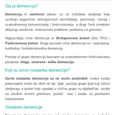
Šta je demencija?
Demencija
ili
senilnost
odnosi se na moždana oboljenja koja
uzrokuju dugoročne nemogućnosti razmišljanja, pamćenja, učenja i
svakodnevnog komuniciranja i funkcionisanja, a drugi česti simptomi
uključuju emotivne, motivacione probleme, probleme sa govorom.
Najpoznatija vrsta demencije je
Alchajmerova bolest
(oko 70%) i
Parkinsonova bolest
. Druge poznate vrste demencije su: vaskularna,
kortikalna, frontotemporalna demencija.
Postoje tri grupe demencije bazirane na svakodnevnom funkcionisanju
pacijenta:
blaga
,
umerena
i
teška demencija.
Koji su uzroci nastanka demencije?
Uzrok nastanka
demencije
se
ne može predvideti
, svaka osoba
potencijalno može da oboli od nje. Ipak, postoje grupe ljudi koji češće
oboljevaju a osobe koje spadaju u rizičnu grupu su dijabetičari, osobe
sa visokim krvnim pritiskom, pušači kao i osobe sa povišenim
holesterolom.
Simptomi demencije