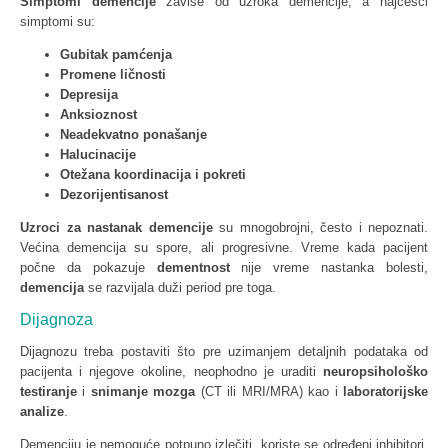
Simptomi demencije
zavise od uzroka demencije, a najčešći
simptomi su:
Gubitak pamćenja
Promene ličnosti
Depresija
Anksioznost
Neadekvatno ponašanje
Halucinacije
Otežana koordinacija i pokreti
Dezorijentisanost
Uzroci za nastanak demencije
su mnogobrojni, često i nepoznati.
Većina demencija su spore, ali progresivne. Vreme kada pacijent
počne da pokazuje
dementnost
nije vreme nastanka bolesti,
demencija
se razvijala duži period pre toga.
Dijagnoza
Dijagnozu treba postaviti što pre uzimanjem detaljnih podataka od
pacijenta i njegove okoline, neophodno je uraditi
neuropsihološko
testiranje
i
snimanje mozga
(CT ili MRI/MRA) kao i
laboratorijske
analize
.
Demenciju je nemoguće potpuno izlečiti, koriste se određeni inhibitori,