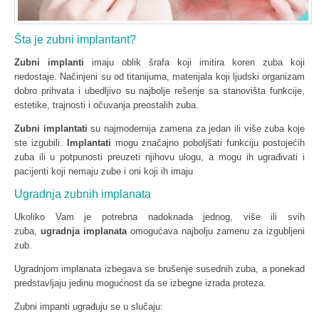
Šta je zubni implantant?
Zubni implanti
imaju oblik šrafa koji imitira koren zuba koji
nedostaje. Načinjeni su od titanijuma, materijala koji ljudski organizam
dobro prihvata i ubedljivo su najbolje rešenje sa stanovišta funkcije,
estetike, trajnosti i očuvanja preostalih zuba.
Zubni implantati
su najmodernija zamena za jedan ili više zuba koje
ste izgubili.
Implantati
mogu značajno poboljšati funkciju postojećih
zuba ili u potpunosti preuzeti njihovu ulogu, a mogu ih ugrađivati i
pacijenti koji nemaju zube i oni koji ih imaju
Ugradnja zubnih implanata
Ukoliko Vam je potrebna nadoknada jednog, više ili svih
zuba,
ugradnja implanata
omogućava najbolju zamenu za izgubljeni
zub.
Ugradnjom implanata izbegava se brušenje susednih zuba, a ponekad
predstavljaju jedinu mogućnost da se izbegne izrada proteza.
Zubni impanti ugrađuju se u slučaju: