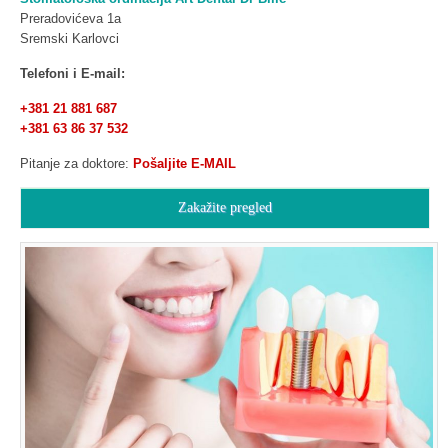
Preradovićeva 1a
Sremski Karlovci
Telefoni i E-mail:
+381 21 881 687
+381 63 86 37 532
Pitanje za doktore:
Pošaljite E-MAIL
Zakažite pregled