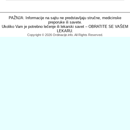
PAŽNJA: Informacije na sajtu ne predstavljaju stručne, medicinske
preporuke ili savete.
Ukoliko Vam je potrebno lečenje ili lekarski savet – OBRATITE SE VAŠEM
LEKARU.
Copyright © 2026 Ordinacije.info. All Rights Reserved.