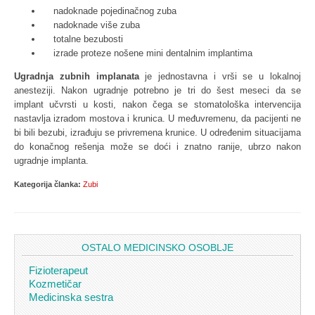
nadoknade pojedinačnog zuba
nadoknade više zuba
totalne bezubosti
izrade proteze nošene mini dentalnim implantima
Ugradnja zubnih implanata
je jednostavna i vrši se u lokalnoj
anesteziji. Nakon ugradnje potrebno je tri do šest meseci da se
implant učvrsti u kosti, nakon čega se stomatološka intervencija
nastavlja izradom mostova i krunica. U međuvremenu, da pacijenti ne
bi bili bezubi, izrađuju se privremena krunice. U određenim situacijama
do konačnog rešenja može se doći i znatno ranije, ubrzo nakon
ugradnje implanta.
Kategorija članka:
Zubi
OSTALO MEDICINSKO OSOBLJE
Fizioterapeut
Kozmetičar
Medicinska sestra