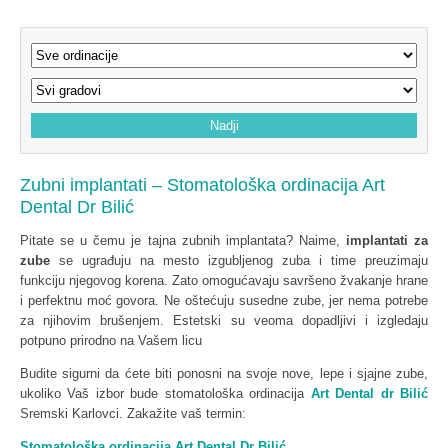
Zubni implantati – Stomatološka ordinacija Art
Dental Dr Bilić
Pitate se u čemu je tajna zubnih implantata? Naime,
implantati za
zube
se ugrađuju na mesto izgubljenog zuba i time preuzimaju
funkciju njegovog korena. Zato omogućavaju savršeno žvakanje hrane
i perfektnu moć govora. Ne oštećuju susedne zube, jer nema potrebe
za njihovim brušenjem. Estetski su veoma dopadljivi i izgledaju
potpuno prirodno na Vašem licu
Budite sigurni da ćete biti ponosni na svoje nove, lepe i sjajne zube,
ukoliko Vaš izbor bude stomatološka ordinacija
Art Dental dr Bilić
Sremski Karlovci. Zakažite vaš termin:
Stomatološka ordinacija Art Dental Dr Bilić