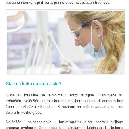
posebnu intervenciju ili terapiju i ne utiče na začeće i trudnoću.
Šta su i kako nastaju ciste?
Ciste su izrasline na jajnicima u formi šupljina i ispunjene su
tečnošću. Najčešće nastaju kao rezultat hormonalnog disbalansa kod
žena između 25 i 40 godina. S obzirom na način nastanka, one se
dele u tri velike grupe.
Najčešće i najbezazlenije –
funkcionalne ciste
nastaju prilikom
procesa ovulacije. One mogu biti folikularne i luteinske. Folikularna