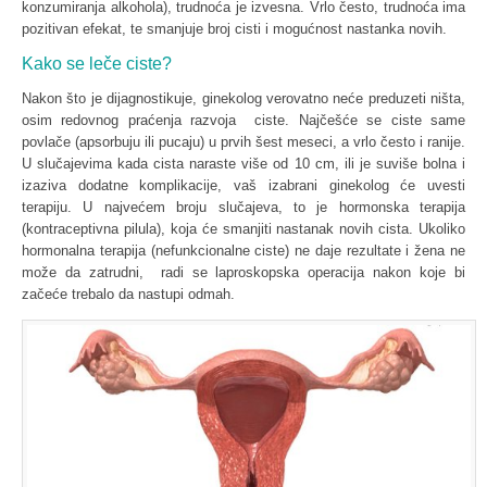
konzumiranja alkohola), trudnoća je izvesna. Vrlo često, trudnoća ima
pozitivan efekat, te smanjuje broj cisti i mogućnost nastanka novih.
Kako se leče ciste?
Nakon što je dijagnostikuje, ginekolog verovatno neće preduzeti ništa,
osim redovnog praćenja razvoja ciste. Najčešće se ciste same
povlače (apsorbuju ili pucaju) u prvih šest meseci, a vrlo često i ranije.
U slučajevima kada cista naraste više od 10 cm, ili je suviše bolna i
izaziva dodatne komplikacije, vaš izabrani ginekolog će uvesti
terapiju. U najvećem broju slučajeva, to je hormonska terapija
(kontraceptivna pilula), koja će smanjiti nastanak novih cista. Ukoliko
hormonalna terapija (nefunkcionalne ciste) ne daje rezultate i žena ne
može da zatrudni, radi se laproskopska operacija nakon koje bi
začeće trebalo da nastupi odmah.