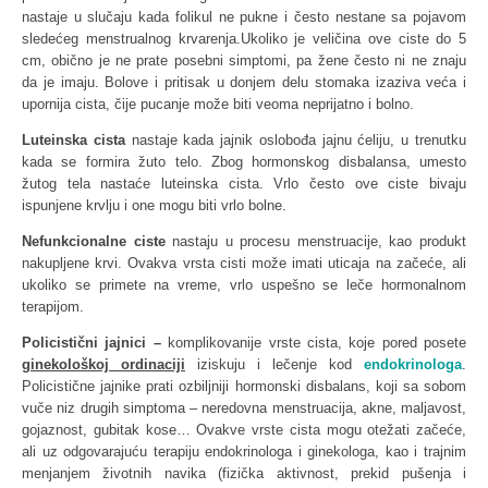
nastaje u slučaju kada folikul ne pukne i često nestane sa pojavom
sledećeg menstrualnog krvarenja.Ukoliko je veličina ove ciste do 5
cm, obično je ne prate posebni simptomi, pa žene često ni ne znaju
da je imaju. Bolove i pritisak u donjem delu stomaka izaziva veća i
upornija cista, čije pucanje može biti veoma neprijatno i bolno.
Luteinska cista
nastaje kada jajnik oslobođa jajnu ćeliju, u trenutku
kada se formira žuto telo. Zbog hormonskog disbalansa, umesto
žutog tela nastaće luteinska cista. Vrlo često ove ciste bivaju
ispunjene krvlju i one mogu biti vrlo bolne.
Nefunkcionalne ciste
nastaju u procesu menstruacije, kao produkt
nakupljene krvi. Ovakva vrsta cisti može imati uticaja na začeće, ali
ukoliko se primete na vreme, vrlo uspešno se leče hormonalnom
terapijom.
Policistični jajnici –
komplikovanije vrste cista, koje pored posete
ginekološkoj ordinaciji
iziskuju i lečenje kod
endokrinologa
.
Policistične jajnike prati ozbiljniji hormonski disbalans, koji sa sobom
vuče niz drugih simptoma – neredovna menstruacija, akne, maljavost,
gojaznost, gubitak kose… Ovakve vrste cista mogu otežati začeće,
ali uz odgovarajuću terapiju endokrinologa i ginekologa, kao i trajnim
menjanjem životnih navika (fizička aktivnost, prekid pušenja i