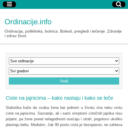
Ordinacije.info
Ordinacija, poliklinika, bolnica. Bolesti, pregledi i lečenje. Zdravlje
i zdrav život.
Ciste na jajnicima – kako nastaju i kako se leče
Statistika kaže da svaka žena bar jednom u životu ima neku vrstu
ciste na jajnicima. Saznanje, ali i sami simptomi cističnih jajnika nisu
prijatni, pa žene pored nelagodnosti osećaju i strah, pogotovo ukoliko
planiraju bebu. Međutim, čak 90 posto cista je bezopasno, ne zahteva