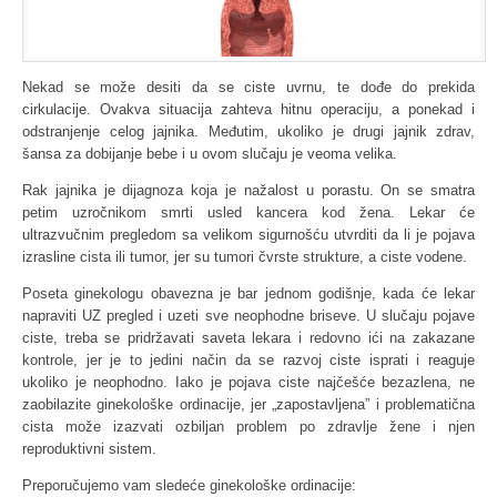
Nekad se može desiti da se ciste uvrnu, te dođe do prekida
cirkulacije. Ovakva situacija zahteva hitnu operaciju, a ponekad i
odstranjenje celog jajnika. Međutim, ukoliko je drugi jajnik zdrav,
šansa za dobijanje bebe i u ovom slučaju je veoma velika.
Rak jajnika je dijagnoza koja je nažalost u porastu. On se smatra
petim uzročnikom smrti usled kancera kod žena. Lekar će
ultrazvučnim pregledom sa velikom sigurnošću utvrditi da li je pojava
izrasline cista ili tumor, jer su tumori čvrste strukture, a ciste vodene.
Poseta ginekologu obavezna je bar jednom godišnje, kada će lekar
napraviti UZ pregled i uzeti sve neophodne briseve. U slučaju pojave
ciste, treba se pridržavati saveta lekara i redovno ići na zakazane
kontrole, jer je to jedini način da se razvoj ciste isprati i reaguje
ukoliko je neophodno. Iako je pojava ciste najčešće bezazlena, ne
zaobilazite ginekološke ordinacije, jer „zapostavljena” i problematična
cista može izazvati ozbiljan problem po zdravlje žene i njen
reproduktivni sistem.
Preporučujemo vam sledeće ginekološke ordinacije: