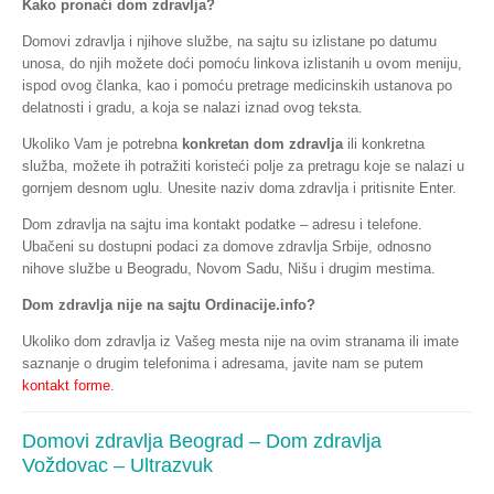
Kako pronaći dom zdravlja?
Domovi zdravlja i njihove službe, na sajtu su izlistane po datumu
unosa, do njih možete doći pomoću linkova izlistanih u ovom meniju,
ispod ovog članka, kao i pomoću pretrage medicinskih ustanova po
delatnosti i gradu, a koja se nalazi iznad ovog teksta.
Ukoliko Vam je potrebna
konkretan dom zdravlja
ili konkretna
služba, možete ih potražiti koristeći polje za pretragu koje se nalazi u
gornjem desnom uglu. Unesite naziv doma zdravlja i pritisnite Enter.
Dom zdravlja na sajtu ima kontakt podatke – adresu i telefone.
Ubačeni su dostupni podaci za domove zdravlja Srbije, odnosno
nihove službe u Beogradu, Novom Sadu, Nišu i drugim mestima.
Dom zdravlja nije na sajtu Ordinacije.info?
Ukoliko dom zdravlja iz Vašeg mesta nije na ovim stranama ili imate
saznanje o drugim telefonima i adresama, javite nam se putem
kontakt forme
.
Domovi zdravlja Beograd – Dom zdravlja
Voždovac – Ultrazvuk