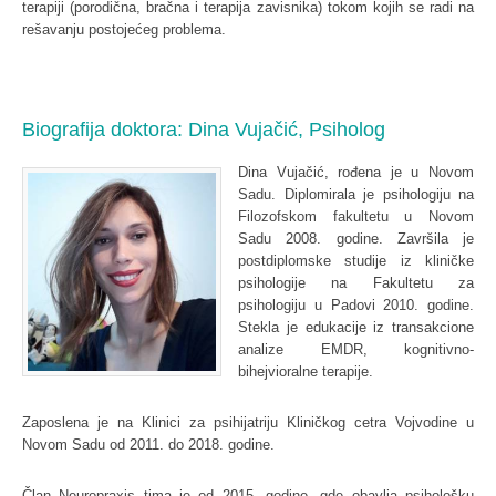
terapiji (porodična, bračna i terapija zavisnika) tokom kojih se radi na
rešavanju postojećeg problema.
Biografija doktora: Dina Vujačić, Psiholog
Dina Vujačić, rođena je u Novom
Sadu. Diplomirala je psihologiju na
Filozofskom fakultetu u Novom
Sadu 2008. godine. Završila je
postdiplomske studije iz kliničke
psihologije na Fakultetu za
psihologiju u Padovi 2010. godine.
Stekla je edukacije iz transakcione
analize EMDR, kognitivno-
bihejvioralne terapije.
Zaposlena je na Klinici za psihijatriju Kliničkog cetra Vojvodine u
Novom Sadu od 2011. do 2018. godine.
Član Neuropraxis tima je od 2015. godine, gde obavlja psihološku